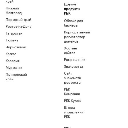
край
Другие
Нижний
продукты
Новгород
РБК
Пермский край
Облако для
бизнеса
Ростов-на-Дону
Корпоративный
Татарстан
регистратор
Тюмень
доменов
Черноземье
Хостинг
сайтов
Кавказ
Рег.решения
Карелия
Знакомства
Мурманск
Сайт
Приморский
знакомств
край
podbor.ru
РБК
Компании
РБК Курсы
Школа
управления
РБК