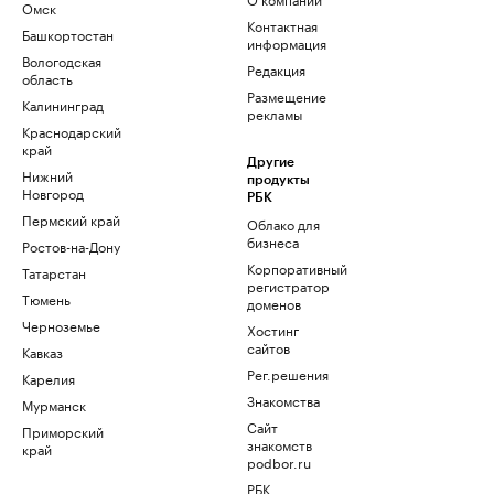
Омск
Контактная
Башкортостан
информация
Вологодская
Редакция
область
Размещение
Калининград
рекламы
Краснодарский
край
Другие
Нижний
продукты
Новгород
РБК
Пермский край
Облако для
бизнеса
Ростов-на-Дону
Корпоративный
Татарстан
регистратор
Тюмень
доменов
Черноземье
Хостинг
сайтов
Кавказ
Рег.решения
Карелия
Знакомства
Мурманск
Сайт
Приморский
знакомств
край
podbor.ru
РБК