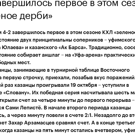
авершилось первое в этом се
еное дерби»
 4-2 завершилось первое в этом сезоне КХЛ «зелено
остояние двух принципиальны соперников – уфимског
 Юлаева» и казанского «Ак Барса». Традиционно, сос
ояние собирает аншлаг – на «Уфа-арена» практически
бодных мест.
анцы, занимающие в турнирной таблице Восточного
 первую строчку, приехали, позабыв вкус поражений
 раз казанцы проигрывали 19 октября – уступили в
 «Словану». Их победная серия насчитывала шесть м
крыли счет за четыре минуты до первого перерыва –
я Сами Лепистё. В начале второго периода казанцы
ь, а через минуту повели в счете 2:1. Незадолго до в
ет Захар Арзамасцев сравнял счет. А в конце третье
когда казанцы на пять минут остались вчетвером, уф