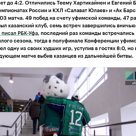
ет до 4:2. Отличились Теему Хартикайнен и Евгений 
емпионатах России и КХЛ «Салават Юлаев» и «Ак Барс
03 матча. 49 побед на счету уфимской команды, 47 р
ыл казанский клуб, семь встреч завершились вничью
 писал РБК-Уфа
, последний раз команды встречались 
лого сезона, тогда в полуфинале Конференции уфим
ел одну из своих худших игр, уступив в гостях 8:0, но 
дующем матче выбив казанцев из дальнейшей битвы.