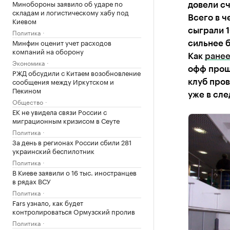
Минобороны заявило об ударе по
довели сч
складам и логистическому хабу под
Всего в ч
Киевом
сыграли 1
Политика
Минфин оценит учет расходов
сильнее б
компаний на оборону
Как
ранее
Экономика
офф прош
РЖД обсудили с Китаем возобновление
сообщения между Иркутском и
клуб пров
Пекином
уже в сле
Общество
ЕК не увидела связи России с
миграционным кризисом в Сеуте
Политика
За день в регионах России сбили 281
украинский беспилотник
Политика
В Киеве заявили о 16 тыс. иностранцев
в рядах ВСУ
Политика
Fars узнало, как будет
контролироваться Ормузский пролив
Политика