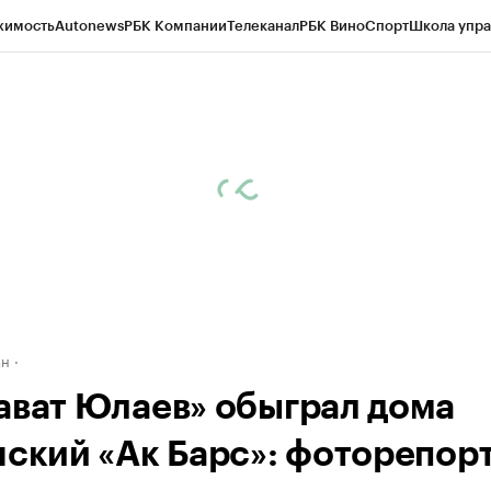
жимость
Autonews
РБК Компании
Телеканал
РБК Вино
Спорт
Школа упра
д
Стиль
Крипто
РБК Бизнес-среда
Дискуссионный клуб
Исследования
К
рагентов
Политика
Экономика
Бизнес
Технологии и медиа
Финансы
Рын
ан
ават Юлаев» обыграл дома
нский «Ак Барс»: фоторепор