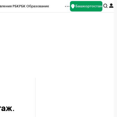
Башкортостан
вления РБК
РБК Образование
редитные рейтинги
Франшизы
Газета
ок наличной валюты
.
таж