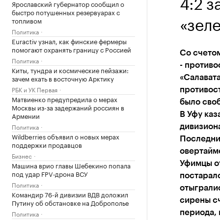
4:2 з
Ярославский губернатор сообщил о
быстро потушенных резервуарах с
«зел
топливом
Политика
Euractiv узнал, как финские фермеры
помогают охранять границу с Россией
Со счетом
Политика
- против
Киты, тундра и космические пейзажи:
зачем ехать в восточную Арктику
«Салавата
РБК и УК Первая
противост
Матвиенко предупредила о мерах
было сво
Москвы из-за задержаний россиян в
В Уфу каз
Армении
Политика
дивизиона
Wildberries объявил о новых мерах
Последний
поддержки продавцов
овертайме
Бизнес
Уфимцы от
Машина врио главы Шебекино попала
под удар FPV‑дрона ВСУ
постаралс
Политика
отыгралис
Командир 76-й дивизии ВДВ доложил
сирены сч
Путину об обстановке на Доброполье
периода, 
Политика