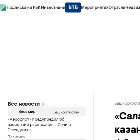
Подписка на РБК
Инвестиции
Мероприятия
Отрасли
Недви
РБК Курсы
РБК Life
Тренды
Визионеры
Национальные проекты
Горо
Спецпроекты СПб
Конференции СПб
Спецпроекты
Проверка конт
Башкортост
Все новости
Башкортостан
Весь мир
«Сал
«Аэрофлот» предупредил об
изменении расписания в Сочи и
каза
Геленджике
Политика