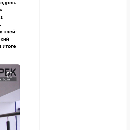
Бодров.
»
аз
.
в плей-
ский
в итоге