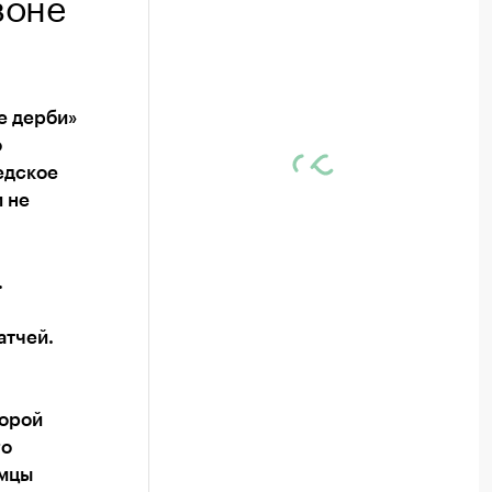
зоне
е дерби»
о
едское
 не
.
атчей.
торой
го
имцы