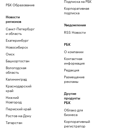
Подписка на РБК
РБК Образование
Корпоративная
подписка
Новости
регионов
Уведомления
Санкт-Петербург
RSS Новости
и область
Екатеринбург
РБК
Новосибирск
О компании
Омск
Контактная
Башкортостан
информация
Вологодская
Редакция
область
Размещение
Калининград
рекламы
Краснодарский
край
Другие
Нижний
продукты
Новгород
РБК
Пермский край
Облако для
бизнеса
Ростов-на-Дону
Корпоративный
Татарстан
регистратор