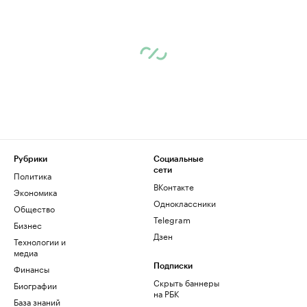
Рубрики
Социальные
сети
Политика
ВКонтакте
Экономика
Одноклассники
Общество
Telegram
Бизнес
Дзен
Технологии и
медиа
Финансы
Подписки
Скрыть баннеры
Биографии
на РБК
База знаний