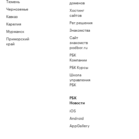
Тюмень
доменов
Черноземье
Хостинг
сайтов
Кавказ
Рег.решения
Карелия
Знакомства
Мурманск
Сайт
Приморский
знакомств
край
podbor.ru
РБК
Компании
РБК Курсы
Школа
управления
РБК
РБК
Новости
iOS
Android
AppGallery