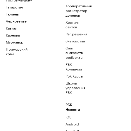
Корпоративный
Татарстан
регистратор
Тюмень
доменов
Черноземье
Хостинг
сайтов
Кавказ
Рег.решения
Карелия
Знакомства
Мурманск
Сайт
Приморский
знакомств
край
podbor.ru
РБК
Компании
РБК Курсы
Школа
управления
РБК
РБК
Новости
iOS
Android
AppGallery