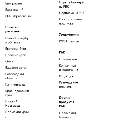
Скрыть баннеры
Биографии
на РБК
База знаний
Подписка на РБК
РБК Образование
Корпоративная
подписка
Новости
регионов
Уведомления
Санкт-Петербург
RSS Новости
и область
Екатеринбург
РБК
Новосибирск
О компании
Омск
Контактная
Башкортостан
информация
Вологодская
Редакция
область
Размещение
Калининград
рекламы
Краснодарский
край
Другие
Нижний
продукты
Новгород
РБК
Пермский край
Облако для
бизнеса
Ростов-на-Дону