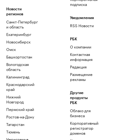
подписка
Новости
регионов
Уведомления
Санкт-Петербург
RSS Новости
и область
Екатеринбург
РБК
Новосибирск
О компании
Омск
Контактная
Башкортостан
информация
Вологодская
Редакция
область
Размещение
Калининград
рекламы
Краснодарский
край
Другие
Нижний
продукты
Новгород
РБК
Пермский край
Облако для
бизнеса
Ростов-на-Дону
Корпоративный
Татарстан
регистратор
Тюмень
доменов
Черноземье