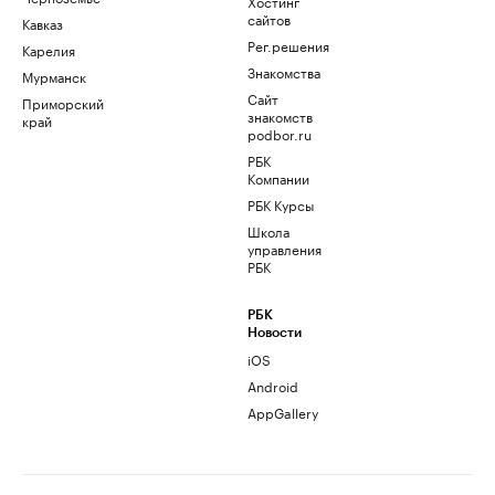
Хостинг
сайтов
Кавказ
Рег.решения
Карелия
Знакомства
Мурманск
Сайт
Приморский
знакомств
край
podbor.ru
РБК
Компании
РБК Курсы
Школа
управления
РБК
РБК
Новости
iOS
Android
AppGallery