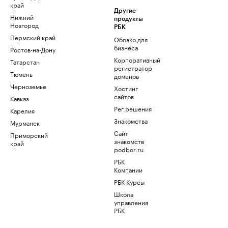
край
Другие
Нижний
продукты
Новгород
РБК
Пермский край
Облако для
бизнеса
Ростов-на-Дону
Корпоративный
Татарстан
регистратор
Тюмень
доменов
Черноземье
Хостинг
сайтов
Кавказ
Рег.решения
Карелия
Знакомства
Мурманск
Сайт
Приморский
знакомств
край
podbor.ru
РБК
Компании
РБК Курсы
Школа
управления
РБК