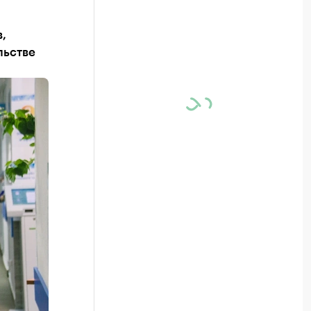
,
льстве