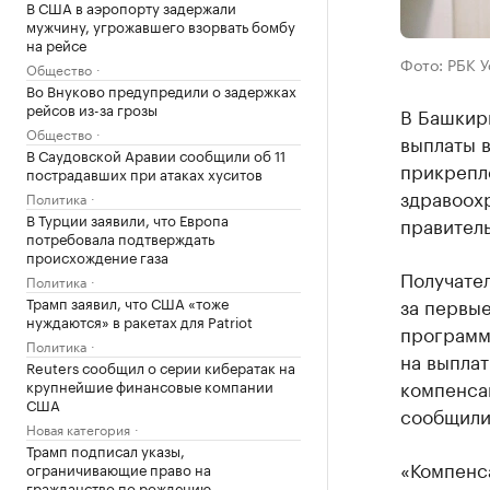
В США в аэропорту задержали
мужчину, угрожавшего взорвать бомбу
на рейсе
Фото: РБК 
Общество
Во Внуково предупредили о задержках
рейсов из-за грозы
В Башкир
Общество
выплаты 
В Саудовской Аравии сообщили об 11
прикрепл
пострадавших при атаках хуситов
здравоох
Политика
В Турции заявили, что Европа
правитель
потребовала подтверждать
происхождение газа
Получател
Политика
Трамп заявил, что США «тоже
за первые
нуждаются» в ракетах для Patriot
программ
Политика
на выплат
Reuters сообщил о серии кибератак на
компенса
крупнейшие финансовые компании
США
сообщили
Новая категория
Трамп подписал указы,
«Компенс
ограничивающие право на
гражданство по рождению