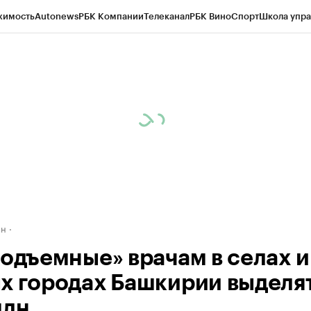
жимость
Autonews
РБК Компании
Телеканал
РБК Вино
Спорт
Школа упра
д
Стиль
Крипто
РБК Бизнес-среда
Дискуссионный клуб
Исследования
К
рагентов
Политика
Экономика
Бизнес
Технологии и медиа
Финансы
Рын
ан
подъемные» врачам в селах и
х городах Башкирии выделя
млн