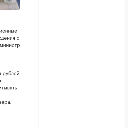
ционные
ждения с
 министр
н рублей
о
итывать
вера,