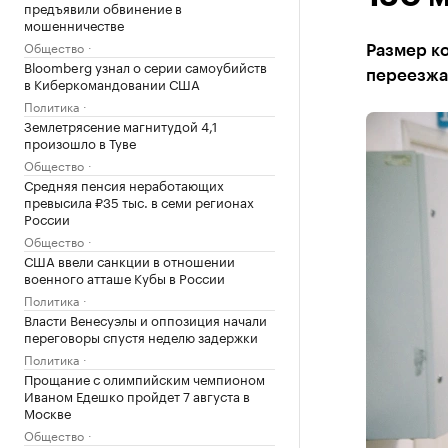
предъявили обвинение в
мошенничестве
Общество
Размер ко
Bloomberg узнал о серии самоубийств
переезжа
в Киберкомандовании США
Политика
Землетрясение магнитудой 4,1
произошло в Туве
Общество
Средняя пенсия неработающих
превысила ₽35 тыс. в семи регионах
России
Общество
США ввели санкции в отношении
военного атташе Кубы в России
Политика
Власти Венесуэлы и оппозиция начали
переговоры спустя неделю задержки
Политика
Прощание с олимпийским чемпионом
Иваном Едешко пройдет 7 августа в
Москве
Общество