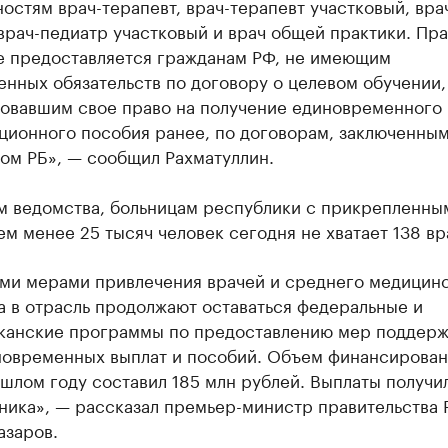
остям врач-терапевт, врач-терапевт участковый, вра
врач-педиатр участковый и врач общей практики. Пра
е предоставляется гражданам РФ, не имеющим
нных обязательств по договору о целевом обучении,
зовавшим свое право на получение единовременного
ционного пособия ранее, по договорам, заключенным
ом РБ», — сообщил Рахматуллин.
м ведомства, больницам республики с прикрепленны
м менее 25 тысяч человек сегодня не хватает 138 вр
ми мерами привлечения врачей и среднего медицин
а в отрасль продолжают оставаться федеральные и
канские программы по предоставлению мер поддерж
новременных выплат и пособий. Объем финансирован
шлом году составил 185 млн рублей. Выплаты получил
ника», — рассказал премьер-министр правительства 
азаров.