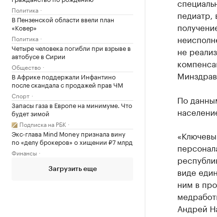
специальн
Политика
педиатр, 
В Пензенской области ввели план
получени
«Ковер»
неисполне
Политика
Четыре человека погибли при взрыве в
не реали
автобусе в Сирии
компенса
Общество
Минздрав
В Африке поддержали Инфантино
после скандала с продажей прав ЧМ
Спорт
По данны
Запасы газа в Европе на минимуме. Что
население
будет зимой
Подписка на РБК
Экс-глава Mind Money признала вину
«Ключевы
по «делу брокеров» о хищении ₽7 млрд
персонал
Финансы
республи
виде еди
Загрузить еще
ним в про
медработ
Андрей Н