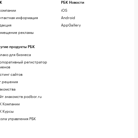
К
РБК Новости
компании
iOS
нтактная информация
Android
дакция
AppGallery
змещение рекламы
угие продукты РБК
лако для бизнеса
рпоративный регистратор
менов
стинг сайтов
г.решения
акомства
йт знакомств podbor.ru
К Компании
К Курсы
ола управления РБК