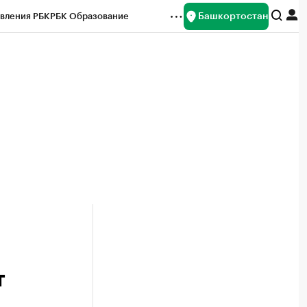
Башкортостан
вления РБК
РБК Образование
редитные рейтинги
Франшизы
Газета
ок наличной валюты
т