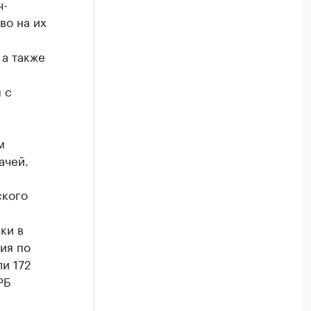
ч-
во на их
 а также
 с
м
ачей.
ского
ки в
ия по
и 172
РБ