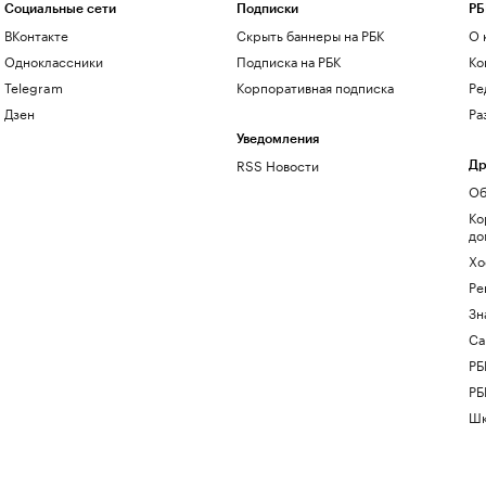
Социальные сети
Подписки
РБ
ВКонтакте
Скрыть баннеры на РБК
О 
Одноклассники
Подписка на РБК
Ко
Telegram
Корпоративная подписка
Ре
Дзен
Ра
Уведомления
RSS Новости
Др
Об
Ко
до
Хо
Ре
Зн
Са
РБ
РБ
Шк