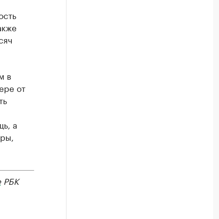
ость
акже
сяч
м в
ере от
ть
ь, а
ры,
е
РБК