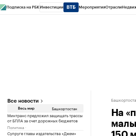
Подписка на РБК
Инвестиции
Мероприятия
Отрасли
Недви
РБК Курсы
РБК Life
Тренды
Визионеры
Национальные проекты
Горо
Спецпроекты СПб
Конференции СПб
Спецпроекты
Проверка конт
Башкортост
Все новости
Башкортостан
Весь мир
На «
Минтранс предложил защищать трассы
от БПЛА за счет дорожных бюджетов
малы
Политика
Супруге главы издательства «Джем»
150 