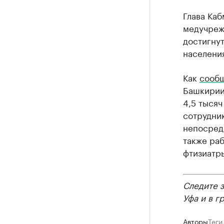
Глава Ка
медучреж
достигнут
населения
Как
сооб
Башкирии
4,5 тысяч
сотрудник
непосредс
также ра
фтизиатры
Следите 
Уфа и в г
Авторы
Теги