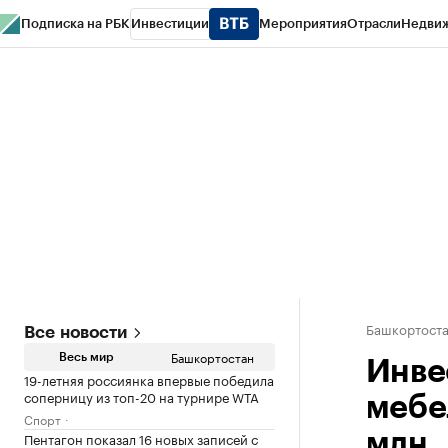
Подписка на РБК
Инвестиции
Мероприятия
Отрасли
Недви
РБК Курсы
РБК Life
Тренды
Визионеры
Национальные проекты
Горо
Спецпроекты СПб
Конференции СПб
Спецпроекты
Проверка конт
Башкортост
Все новости
Башкортостан
Весь мир
Инве
19-летняя россиянка впервые победила
соперницу из топ-20 на турнире WTA
мебе
Спорт
Пентагон показал 16 новых записей с
млн