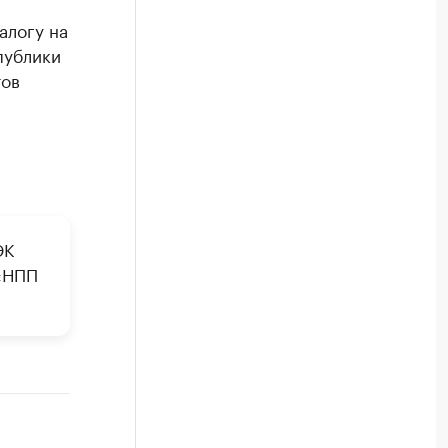
алогу на
публики
тов
ЭК
«НПП