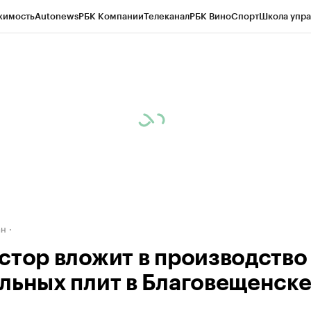
жимость
Autonews
РБК Компании
Телеканал
РБК Вино
Спорт
Школа упра
д
Стиль
Крипто
РБК Бизнес-среда
Дискуссионный клуб
Исследования
К
рагентов
Политика
Экономика
Бизнес
Технологии и медиа
Финансы
Рын
ан
стор вложит в производство
льных плит в Благовещенске