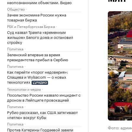
неопознанными объектами. Видео
Общество
Зачем экономике России нужна
товарная биржа
РБК и Петербургская Биржа
Суд назвал Трампа «временным
жильцом» Белого дома и остановил
стройку
Политика
Зеленский впервые за время
президентства прибыл в Сербию
Политика
Как перейти «порог недоверия»:
Слащева и Wylsacom — о новых
технологиях
РАДИО
Технологии и медиа
Посольство России назвало инцидент с
дроном в Лейпциге провокацией
Политика
Рубио рассказал, как США затягивают
«петлю» вокруг Кубы
Политика
Фото: адми
Против Катерины Гордеевой завели