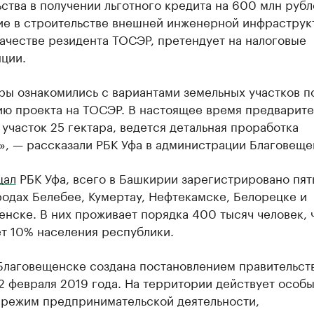
ства в получении льготного кредита на 600 млн рубл
ие в строительстве внешней инженерной инфраструкт
качестве резидента ТОСЭР, претендует на налоговые
ции.
ры ознакомились с вариантами земельных участков п
ию проекта на ТОСЭР. В настоящее время предварите
участок 25 гектара, ведется детальная проработка
», — рассказали РБК Уфа в администрации Благовеще
щал
РБК Уфа, всего в Башкирии зарегистрировано пя
одах Белебее, Кумертау, Нефтекамске, Белорецке и
нске. В них проживает порядка 400 тысяч человек, 
т 10% населения республики.
Благовещенске создана постановлением правительст
2 февраля 2019 года. На территории действует особ
 режим предпринимательской деятельности,