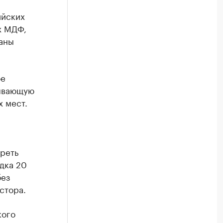
ийских
х МДФ,
раны
ое
тывающую
х мест.
реть
дка 20
без
стора.
кого