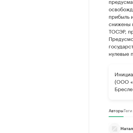
предусма
освобожде
прибыль и
снижены н
ТОСЭР, п
Предусмо
государс
нулевые п
Инициа
(ООО «
Бресле
Авторы
Теги
Натал