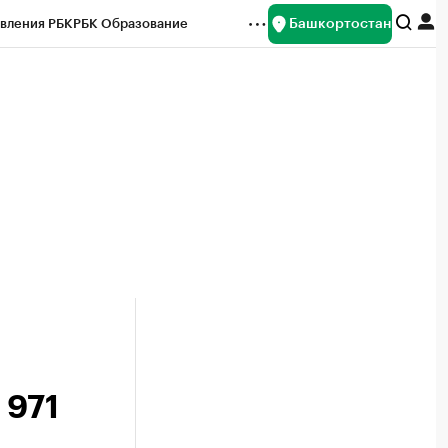
Башкортостан
вления РБК
РБК Образование
редитные рейтинги
Франшизы
Газета
ок наличной валюты
 971