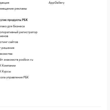
дакция
AppGallery
змещение рекламы
угие продукты РБК
лако для бизнеса
рпоративный регистратор
менов
стинг сайтов
г.решения
акомства
йт знакомств podbor.ru
К Компании
К Курсы
ола управления РБК