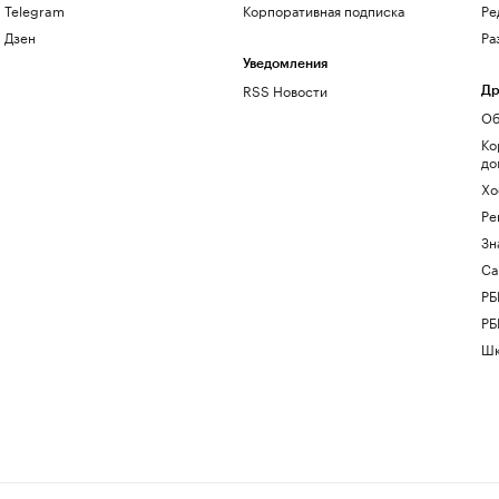
Telegram
Корпоративная подписка
Ре
Дзен
Ра
Уведомления
RSS Новости
Др
Об
Ко
до
Хо
Ре
Зн
Са
РБ
РБ
Шк