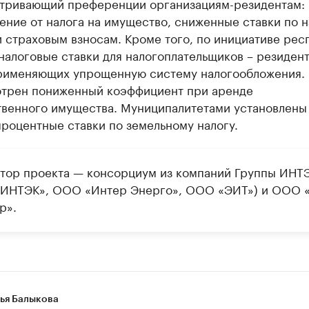
тривающий преференции организациям-резидентам:
ние от налога на имущество, сниженные ставки по н
 страховым взносам. Кроме того, по инициативе рес
алоговые ставки для налогоплательщиков – резиден
рименяющих упрощенную систему налогообложения.
трен пониженный коэффициент при аренде
твенного имущества. Муниципалитетами установлены
роцентные ставки по земельному налогу.
тор проекта — консорциум из компаний Группы ИНТ
ИНТЭК», ООО «Интер Энерго», ООО «ЭИТ») и ООО 
р».
ья Балыкова