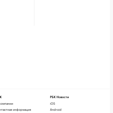
К
РБК Новости
компании
iOS
нтактная информация
Android