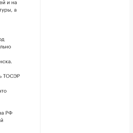
ей и на
уры, а
од
льно
нска.
ть ТОСЭР
что
ва РФ
ый