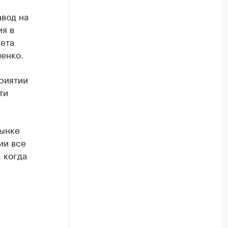
вод на
я в
ета
енко.
приятии
ти
рынке
ии все
 когда