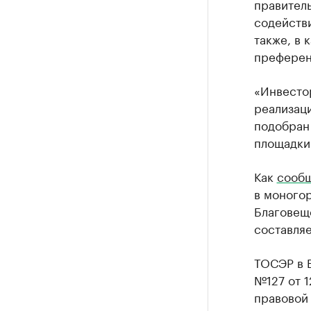
правитель
содейств
также, в 
преферен
«Инвесто
реализац
подобран 
площадки
Как
сооб
в моногор
Благовеще
составляе
ТОСЭР в 
№127 от 1
правовой