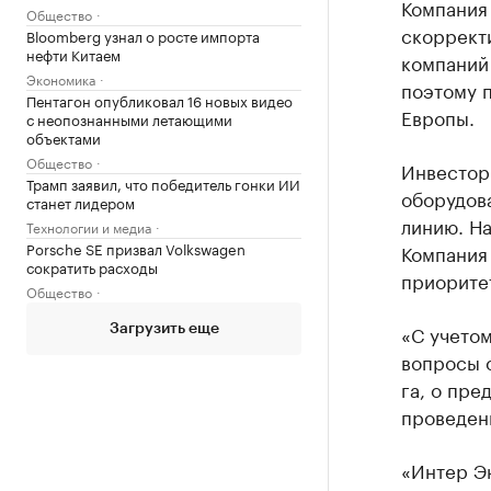
Компания 
Общество
скоррект
Bloomberg узнал о росте импорта
нефти Китаем
компаний
Экономика
поэтому п
Пентагон опубликовал 16 новых видео
Европы.
с неопознанными летающими
объектами
Общество
Инвестор
Трамп заявил, что победитель гонки ИИ
оборудов
станет лидером
линию. На
Технологии и медиа
Porsche SE призвал Volkswagen
Компания
сократить расходы
приорите
Общество
«С учето
Загрузить еще
вопросы 
га, о пре
проведен
«Интер Э