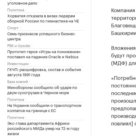
уголовное дело
Компания
Политика
Хорватия отказала в визах лидерам
территор
сборной России по гимнастике на ЧЕ
Благовещ
Спорт
Башкирии
Семь признаков успешного бизнес-
центра
РБК и Upside
Вложения 
Прототип героя «Игры на понижение»
будут пр
поставил на падение Oracle и Nebius
(МДФ) для
Инвестиции
ГКЧП: расшифровка, состав и события
августа 1991 года
«Потребн
База знаний
постоянно
Минобороны сообщило об ударе по
последние
двум сухогрузам в Черном море
Политика
произошло
На Украине сообщили о транспортном
предполаг
коллапсе на границе с ЕС
производс
Политика
повлиял]
Экс-глава департамента Африки
российского МИДа умер на 72-м году
жизни