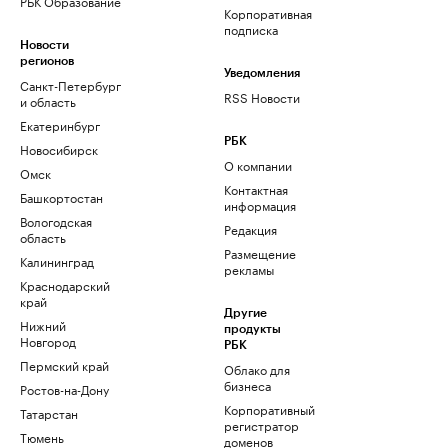
РБК Образование
Корпоративная
подписка
Новости
регионов
Уведомления
Санкт-Петербург
RSS Новости
и область
Екатеринбург
РБК
Новосибирск
О компании
Омск
Контактная
Башкортостан
информация
Вологодская
Редакция
область
Размещение
Калининград
рекламы
Краснодарский
край
Другие
Нижний
продукты
Новгород
РБК
Пермский край
Облако для
бизнеса
Ростов-на-Дону
Корпоративный
Татарстан
регистратор
Тюмень
доменов