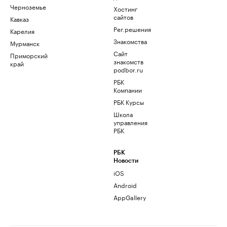
Черноземье
Хостинг
сайтов
Кавказ
Рег.решения
Карелия
Знакомства
Мурманск
Сайт
Приморский
знакомств
край
podbor.ru
РБК
Компании
РБК Курсы
Школа
управления
РБК
РБК
Новости
iOS
Android
AppGallery