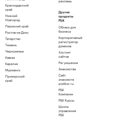
рекламы
Краснодарский
край
Другие
Нижний
продукты
Новгород
РБК
Пермский край
Облако для
бизнеса
Ростов-на-Дону
Корпоративный
Татарстан
регистратор
Тюмень
доменов
Черноземье
Хостинг
сайтов
Кавказ
Рег.решения
Карелия
Знакомства
Мурманск
Сайт
Приморский
знакомств
край
podbor.ru
РБК
Компании
РБК Курсы
Школа
управления
РБК