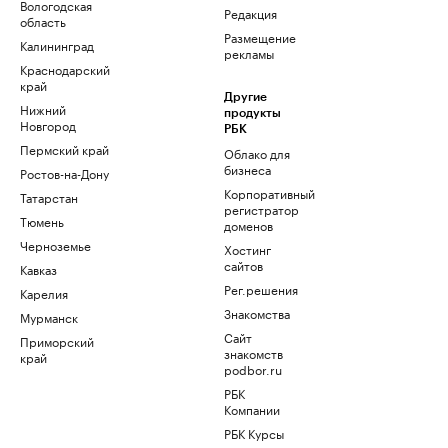
Вологодская
Редакция
область
Размещение
Калининград
рекламы
Краснодарский
край
Другие
Нижний
продукты
Новгород
РБК
Пермский край
Облако для
бизнеса
Ростов-на-Дону
Корпоративный
Татарстан
регистратор
Тюмень
доменов
Черноземье
Хостинг
сайтов
Кавказ
Рег.решения
Карелия
Знакомства
Мурманск
Сайт
Приморский
знакомств
край
podbor.ru
РБК
Компании
РБК Курсы