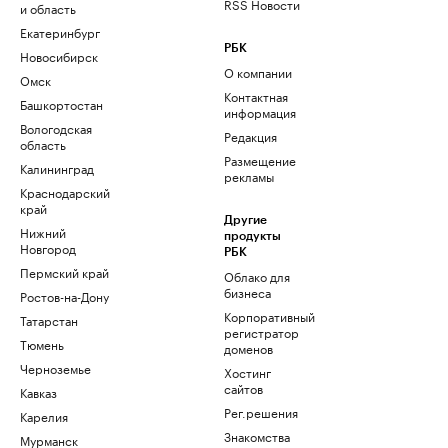
RSS Новости
и область
Екатеринбург
РБК
Новосибирск
О компании
Омск
Контактная
Башкортостан
информация
Вологодская
Редакция
область
Размещение
Калининград
рекламы
Краснодарский
край
Другие
Нижний
продукты
Новгород
РБК
Пермский край
Облако для
бизнеса
Ростов-на-Дону
Корпоративный
Татарстан
регистратор
Тюмень
доменов
Черноземье
Хостинг
сайтов
Кавказ
Рег.решения
Карелия
Знакомства
Мурманск