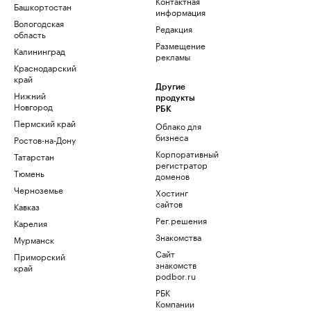
Контактная
Башкортостан
информация
Вологодская
Редакция
область
Размещение
Калининград
рекламы
Краснодарский
край
Другие
Нижний
продукты
Новгород
РБК
Пермский край
Облако для
бизнеса
Ростов-на-Дону
Корпоративный
Татарстан
регистратор
Тюмень
доменов
Черноземье
Хостинг
сайтов
Кавказ
Рег.решения
Карелия
Знакомства
Мурманск
Сайт
Приморский
знакомств
край
podbor.ru
РБК
Компании