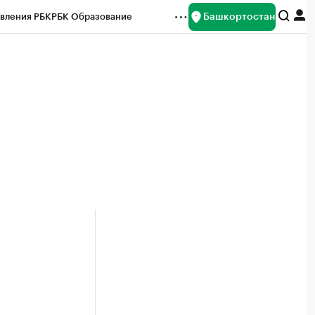
Башкортостан
вления РБК
РБК Образование
редитные рейтинги
Франшизы
Газета
ок наличной валюты