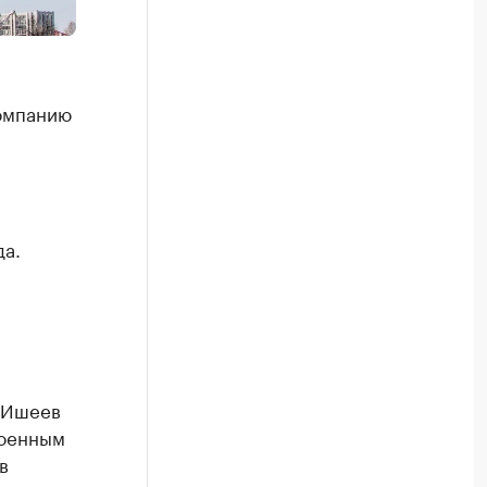
омпанию
да.
 Ишеев
роенным
в