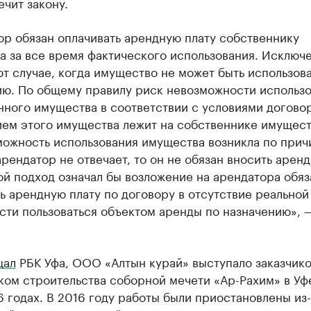
чит закону.
р обязан оплачивать арендную плату собственнику
а за все время фактического использования. Исключ
т случае, когда имущество не может быть использов
ию. По общему правилу риск невозможности использ
ного имущества в соответствии с условиями догово
ием этого имущества лежит на собственнике имущест
ожность использования имущества возникла по причи
рендатор не отвечает, то он не обязан вносить арен
ой подход означал бы возложение на арендатора обя
ь арендную плату по договору в отсутствие реальной
ти пользоваться объектом аренды по назначению», —
щал
РБК Уфа, ООО «Алтын курай» выступало заказчико
ом строительства соборной мечети «Ар-Рахим» в Уф
 годах. В 2016 году работы были приостановлены из-