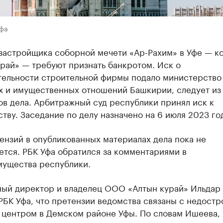
Уфа
застройщика соборной мечети «Ар-Рахим» в Уфе — к
рай» — требуют признать банкротом. Иск о
тельности строительной фирмы подало министерство
х и имущественных отношений Башкирии, следует из
в дела. Арбитражный суд республики принял иск к
тву. Заседание по делу назначено на 6 июля 2023 го
ензий в опубликованных материалах дела пока не
тся. РБК Уфа обратился за комментариями в
ущества республики.
ный директор и владелец ООО «Алтын курай» Ильдар
РБК Уфа, что претензии ведомства связаны с недост
 центром в Демском районе Уфы. По словам Ишеева, 