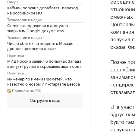
середине
Спорт
Кабмин поручил доработать переход
отношени
на российское ПО
смежных 
Технологии и медиа
Централь
Gemini заподозрили в доступе к
закрытым Google-документам
компания 
Технологии и медиа
получил 
Число сбитых на подлете к Москве
сказал би
дронов превысило десять
Политика
Позже пр
МИД России заявил о попытках Запада
втянуть Грузию в «кровавые авантюры»
республи
Политика
занимался
Инженер по имени Прометей. Что
гендирек
известно о новом ИИ-стартапе Безоса
Подписка на РБК
отказыват
Загрузить еще
«На участ
вдруг нам
будто там
результат