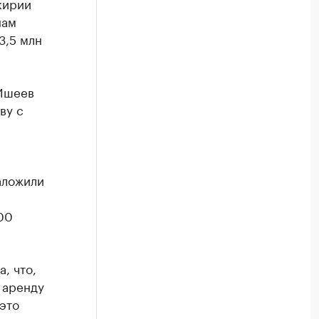
кирии
нам
3,5 млн
 Ишеев
ву с
аложили
00
, что,
 аренду
 это