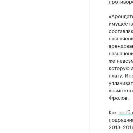
противоре
«Арендато
имуществ
составляю
назначен
арендован
назначен
же невозм
которую а
плату. Ин
уплачиват
возможнос
Фролов.
Как
сооб
подрядчик
2013–2016