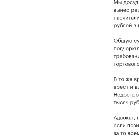
Мы досуди
вынес реш
насчитали
рублей в 
Общую су
подчеркну
требовани
торгового
В то же в
арест и в
Недострое
тысяч руб
Адвокат, 
если пози
за то вре