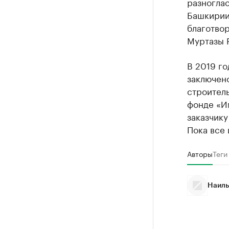
разногла
Башкирии
благотво
Муртазы 
В 2019 го
заключено
строитель
фонде «И
заказчику
Пока все 
Авторы
Теги
Наиль