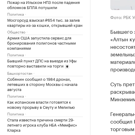
Пожар на Ильском НПЗ после падения
обломков БПЛА потушили
Политика
Фото: РБК 
Мосгорсуд взыскал ₽654 тыс. за залив
квартиры из-за кошки, открывшей кран
Бывшего 
Общество
Армия США запустила сервис для
«Алтын ку
бронирования полигонов частными
несостоя
компаниями
земельны
Политика
Бывший пункт ДПС на выезде из Уфы
материало
повторно выставили на торги
производс
Башкортостан
Собянин сообщил о 1984 дронах,
Суть прет
летевших в сторону Москвы с начала
августа
раскрывае
Политика
Минземим
Как испанские власти готовятся к
новому прорыву в Сеуту и Мелилью
Генераль
Политика
Стала известна причина смерти 29-
сообщил 
летнего игрока клуба НБА «Мемфис»
торговым
Кларка