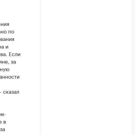
ения
ано по
ования
ра и
ва. Если
не, за
дную
занности
 сказал
м-
е в
за