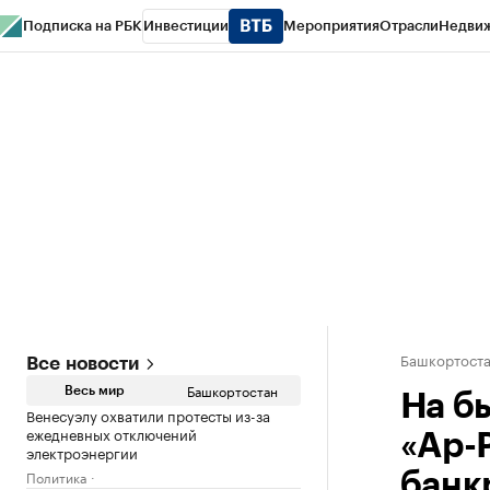
Подписка на РБК
Инвестиции
Мероприятия
Отрасли
Недви
РБК Курсы
РБК Life
Тренды
Визионеры
Национальные проекты
Горо
Спецпроекты СПб
Конференции СПб
Спецпроекты
Проверка конт
Башкортост
Все новости
Башкортостан
Весь мир
На б
Венесуэлу охватили протесты из-за
ежедневных отключений
«Ар-
электроэнергии
Политика
банк