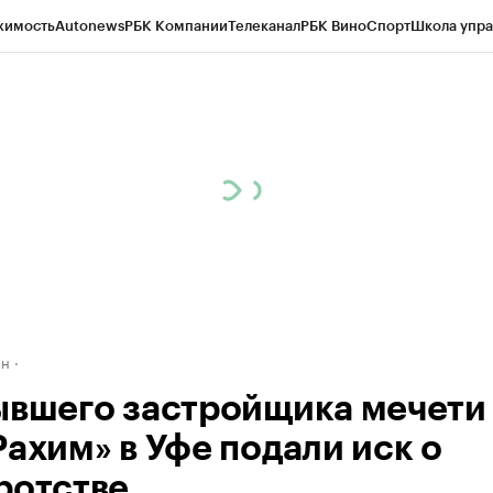
жимость
Autonews
РБК Компании
Телеканал
РБК Вино
Спорт
Школа упра
д
Стиль
Крипто
РБК Бизнес-среда
Дискуссионный клуб
Исследования
К
рагентов
Политика
Экономика
Бизнес
Технологии и медиа
Финансы
Рын
ан
ывшего застройщика мечети
Рахим» в Уфе подали иск о
ротстве