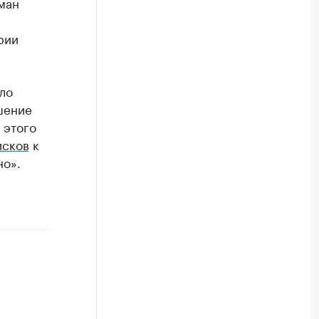
ман
рии
ло
шение
 этого
исков
к
но».