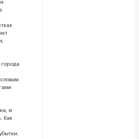
ых
а
стках
ект
и,
 города
 словам
гами
ка, и
. Как
убытки.