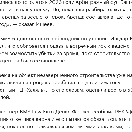
лись до того, что в 2023 году Арбитражный суд Баш
ение в нашу пользу. Но, пока шли разбирательства, 
 аренду за весь этот срок. Аренда составляла где-то 
год», — сказал Ишеев.
мму задолженности собеседник не уточнил. Ильдар
л, что собирается подавать встречный иск к ведомст
ем возместить убытки за время, пока строительство
 центра было остановлено.
ремя на объект незавершенного строительства уже н
ыставили на продажу, сообщил предприниматель.
нный ТЦ «Халяль», по его словам, оценили всего в 5
лей.
партнер BMS Law Firm Денис Фролов сообщил РБК Уфа
ция ответчика верна и его пытаются обязать оплатить
мя, пока он не пользовался земельными участками, то