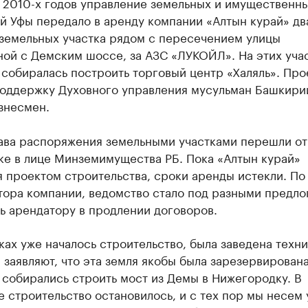
 2010-х годов управление земельных и имущественн
й Уфы передало в аренду компании «Алтын курай» дв
земельных участка рядом с пересечением улицы
ной с Демским шоссе, за АЗС «ЛУКОЙЛ». На этих уча
собиралась построить торговый центр «Халяль». Про
поддержку Духовного управления мусульман Башкири
знесмен.
ава распоряжения земельными участками перешли от
ке в лице Минземимущества РБ. Пока «Алтын курай»
 проектом строительства, сроки аренды истекли. По
тора компании, ведомство стало под разными предло
ь арендатору в продлении договоров.
ках уже началось строительство, была заведена техни
 заявляют, что эта земля якобы была зарезервирована
 собирались строить мост из Демы в Нижегородку. В
е строительство остановилось, и с тех пор мы несем 