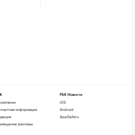
К
РБК Новости
компании
iOS
нтактная информация
Android
дакция
AppGallery
змещение рекламы