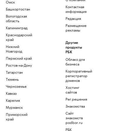
Омск
Контактная
Башкортостан
информация
Вологодская
Редакция
область
Размещение
Калининград
рекламы
Краснодарский
край
Другие
Нижний
продукты
Новгород
РБК
Пермский край
Облако для
бизнеса
Ростов-на-Дону
Корпоративный
Татарстан
регистратор
Тюмень
доменов
Черноземье
Хостинг
сайтов
Кавказ
Рег.решения
Карелия
Знакомства
Мурманск
Сайт
Приморский
знакомств
край
podbor.ru
РБК