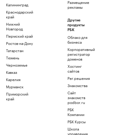
Размещение
Калининград
рекламы
Краснодарский
край
Другие
Нижний
продукты
Новгород
РБК
Пермский край
Облако для
бизнеса
Ростов-на-Дону
Корпоративный
Татарстан
регистратор
Тюмень
доменов
Черноземье
Хостинг
сайтов
Кавказ
Рег.решения
Карелия
Знакомства
Мурманск
Сайт
Приморский
знакомств
край
podbor.ru
РБК
Компании
РБК Курсы
Школа
управления