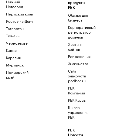
Нижний
продукты
Новгород
РБК
Пермский край
Облако для
бизнеса
Ростов-на-Дону
Корпоративный
Татарстан
регистратор
Тюмень
доменов
Черноземье
Хостинг
сайтов
Кавказ
Рег.решения
Карелия
Знакомства
Мурманск
Сайт
Приморский
знакомств
край
podbor.ru
РБК
Компании
РБК Курсы
Школа
управления
РБК
РБК
Новости