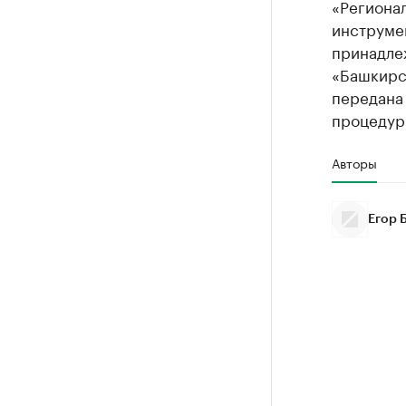
«Региона
инструме
принадлеж
«Башкирс
передана 
процедур
Авторы
Егор 