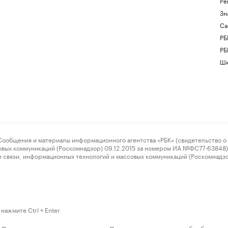
Ре
Зн
Са
РБ
РБ
Шк
ения и материалы информационного агентства «РБК» (свидетельство о 
овых коммуникаций (Роскомнадзор) 09.12.2015 за номером ИА №ФС77-63848) 
 связи, информационных технологий и массовых коммуникаций (Роскомнадз
нажмите Ctrl + Enter