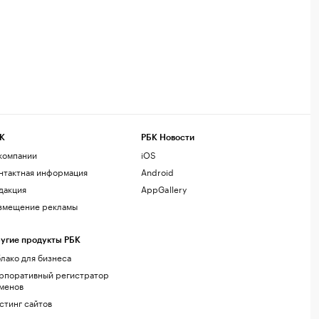
К
РБК Новости
компании
iOS
нтактная информация
Android
дакция
AppGallery
змещение рекламы
угие продукты РБК
лако для бизнеса
рпоративный регистратор
менов
стинг сайтов