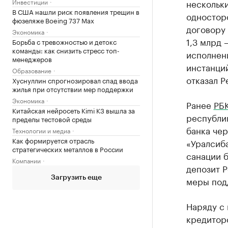
Инвестиции
нескольки
В США нашли риск появления трещин в
одностор
фюзеляже Boeing 737 Max
договору
Экономика
1,3 млрд 
Борьба с тревожностью и детокс
команды: как снизить стресс топ-
исполнени
менеджеров
инстанций
Образование
отказал Р
Хуснуллин спрогнозировал спад ввода
жилья при отсутствии мер поддержки
Экономика
Ранее
РБК
Китайская нейросеть Kimi K3 вышла за
республи
пределы тестовой среды
банка че
Технологии и медиа
Как формируется отрасль
«Уралсиб
стратегических металлов в России
санации б
Компании
депозит Р
Загрузить еще
меры под
Наряду с 
кредиторс