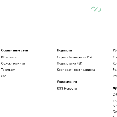
Социальные сети
Подписки
РБ
ВКонтакте
Скрыть баннеры на РБК
О 
Одноклассники
Подписка на РБК
Ко
Telegram
Корпоративная подписка
Ре
Дзен
Ра
Уведомления
RSS Новости
Др
Об
Ко
до
Хо