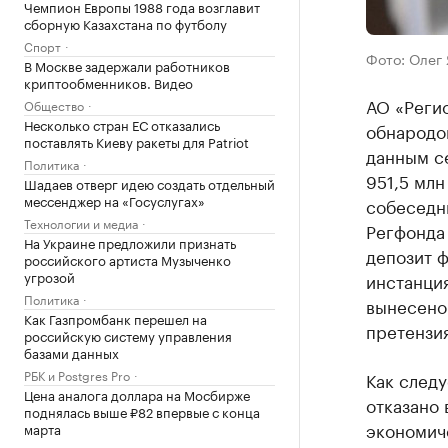
Чемпион Европы 1988 года возглавит
сборную Казахстана по футболу
Спорт
Фото: Олег
В Москве задержали работников
криптообменников. Видео
АО «Реги
Общество
Несколько стран ЕС отказались
обнародов
поставлять Киеву ракеты для Patriot
данным с
Политика
951,5 млн
Шадаев отверг идею создать отдельный
мессенджер на «Госуслугах»
собеседн
Технологии и медиа
Регфонда
На Украине предложили признать
депозит 
российского артиста Музыченко
угрозой
инстанци
Политика
вынесено 
Как Газпромбанк перешел на
претензия
российскую систему управления
базами данных
РБК и Postgres Pro
Как следу
Цена аналога доллара на Мосбирже
отказано 
поднялась выше ₽82 впервые с конца
экономич
марта