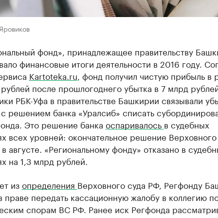
 Яровиков
ональный фонд», принадлежащее правительству Башк
ало финансовые итоги деятельности в 2016 году. Со
ервиса
Kartoteka.ru
, фонд получил чистую прибыль в 
 рублей после прошлогоднего убытка в 7 млрд рублей
ики РБК-Уфа в правительстве Башкирии связывали уб
 с решением банка «Уралсиб» списать субординиров
фонда. Это решение банка
оспаривалось
в судебных
ях всех уровней: окончательное решение Верховного
в августе. «Региональному фонду» отказано в судебн
х на 1,3 млрд рублей.
ет из
определения
Верховного суда РФ, Регфонду Б
в праве передать кассационную жалобу в коллегию п
еским спорам ВС РФ. Ранее иск Регфонда рассматрив