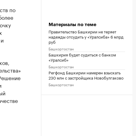
ств по
более
рочку
Материалы по теме
х
Правительство Башкирии не теряет
надежды отсудить у «Уралсиба» 6 млрд
 и
руб
Башкортостан
Башкирия будет судиться с банком
«Уралсиб»
ков,
Башкортостан
ельства»
Регфонд Башкирии намерен взыскать
 Решение
230 млн с застройщика Новобулгаково
и
Башкортостан
ый
ачестве