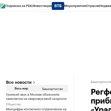
Подписка на РБК
Инвестиции
Мероприятия
Отрасли
Недви
РБК Курсы
РБК Life
Тренды
Визионеры
Национальные проекты
Горо
Спецпроекты СПб
Конференции СПб
Спецпроекты
Проверка конт
Башкортост
Все новости
Башкортостан
Весь мир
Регф
Громкий звук в Москве объяснили
самолетом на сверхзвуковой скорости
приб
Общество
Минцифры исключило ограничения на
«Ура