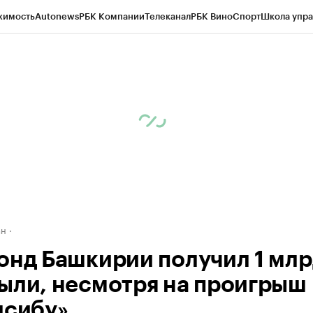
жимость
Autonews
РБК Компании
Телеканал
РБК Вино
Спорт
Школа упра
д
Стиль
Крипто
РБК Бизнес-среда
Дискуссионный клуб
Исследования
К
рагентов
Политика
Экономика
Бизнес
Технологии и медиа
Финансы
Рын
ан
онд Башкирии получил 1 млр
ыли, несмотря на проигрыш
лсибу»