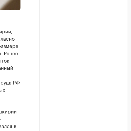
ирии,
гласно
размере
. Ранее
ыток
анный
 суда РФ
ых
ашкирии
о
ался в