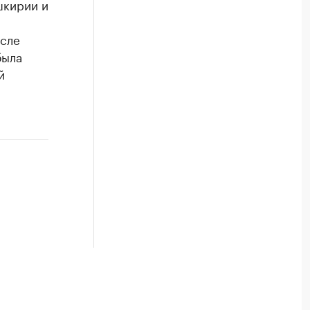
шкирии и
исле
была
й