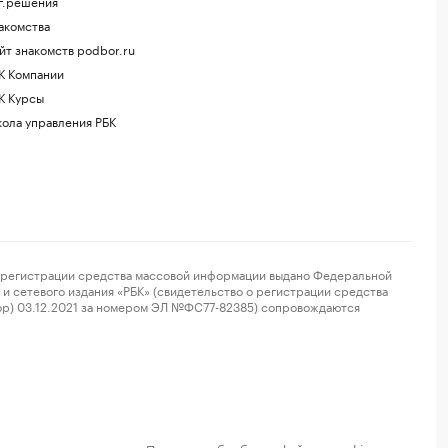
г.решения
акомства
йт знакомств podbor.ru
К Компании
К Курсы
ола управления РБК
регистрации средства массовой информации выдано Федеральной
и сетевого издания «РБК» (свидетельство о регистрации средства
ор) 03.12.2021 за номером ЭЛ №ФС77-82385) сопровождаются