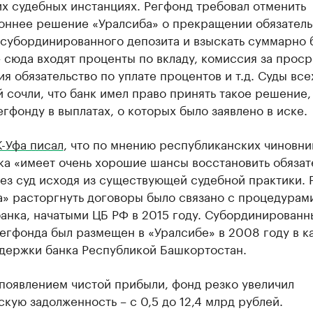
х судебных инстанциях. Регфонд требовал отменить
оннее решение «Уралсиба» о прекращении обязатель
 субординированного депозита и взыскать суммарно 
– сюда входят проценты по вкладу, комиссия за прос
я обязательство по уплате процентов и т.д. Суды все
 сочли, что банк имел право принять такое решение,
егфонду в выплатах, о которых было заявлено в иске.
-Уфа писал
, что по мнению республиканских чиновни
ка «имеет очень хорошие шансы восстановить обязат
рез суд исходя из существующей судебной практики.
а» расторгнуть договоры было связано с процедурам
анка, начатыми ЦБ РФ в 2015 году. Субординированн
егфонда был размещен в «Уралсибе» в 2008 году в к
держки банка Республикой Башкортостан.
появлением чистой прибыли, фонд резко увеличил
кую задолженность – с 0,5 до 12,4 млрд рублей.