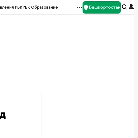
Башкортостан
вления РБК
РБК Образование
редитные рейтинги
Франшизы
Газета
ок наличной валюты
д