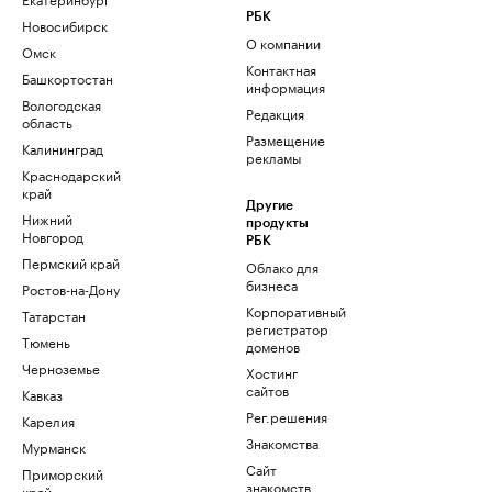
РБК
Новосибирск
О компании
Омск
Контактная
Башкортостан
информация
Вологодская
Редакция
область
Размещение
Калининград
рекламы
Краснодарский
край
Другие
Нижний
продукты
Новгород
РБК
Пермский край
Облако для
бизнеса
Ростов-на-Дону
Корпоративный
Татарстан
регистратор
Тюмень
доменов
Черноземье
Хостинг
сайтов
Кавказ
Рег.решения
Карелия
Знакомства
Мурманск
Сайт
Приморский
знакомств
край