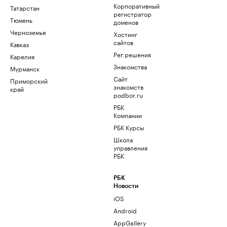
Корпоративный
Татарстан
регистратор
Тюмень
доменов
Черноземье
Хостинг
сайтов
Кавказ
Рег.решения
Карелия
Знакомства
Мурманск
Сайт
Приморский
знакомств
край
podbor.ru
РБК
Компании
РБК Курсы
Школа
управления
РБК
РБК
Новости
iOS
Android
AppGallery