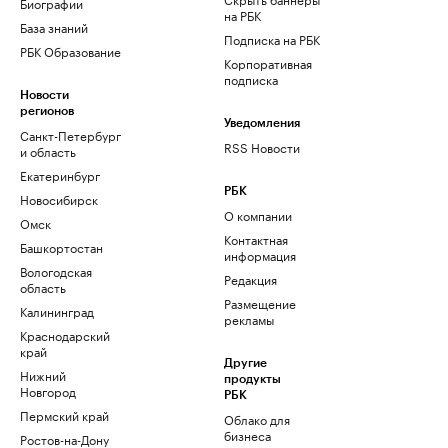
Биографии
на РБК
База знаний
Подписка на РБК
РБК Образование
Корпоративная
подписка
Новости
регионов
Уведомления
Санкт-Петербург
RSS Новости
и область
Екатеринбург
РБК
Новосибирск
О компании
Омск
Контактная
Башкортостан
информация
Вологодская
Редакция
область
Размещение
Калининград
рекламы
Краснодарский
край
Другие
Нижний
продукты
Новгород
РБК
Пермский край
Облако для
бизнеса
Ростов-на-Дону