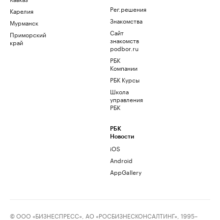
Рег.решения
Карелия
Знакомства
Мурманск
Сайт
Приморский
знакомств
край
podbor.ru
РБК
Компании
РБК Курсы
Школа
управления
РБК
РБК
Новости
iOS
Android
AppGallery
© ООО «БИЗНЕСПРЕСС», АО «РОСБИЗНЕСКОНСАЛТИНГ», 1995–