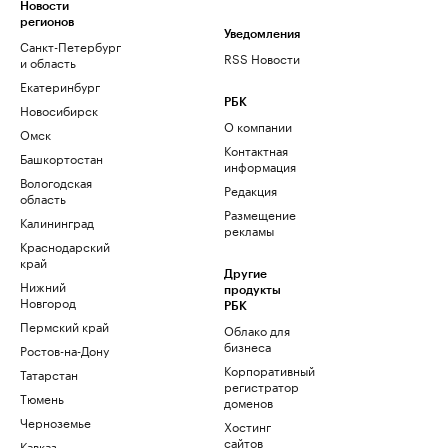
Новости
регионов
Уведомления
Санкт-Петербург
RSS Новости
и область
Екатеринбург
РБК
Новосибирск
О компании
Омск
Контактная
Башкортостан
информация
Вологодская
Редакция
область
Размещение
Калининград
рекламы
Краснодарский
край
Другие
Нижний
продукты
Новгород
РБК
Пермский край
Облако для
бизнеса
Ростов-на-Дону
Корпоративный
Татарстан
регистратор
Тюмень
доменов
Черноземье
Хостинг
сайтов
Кавказ