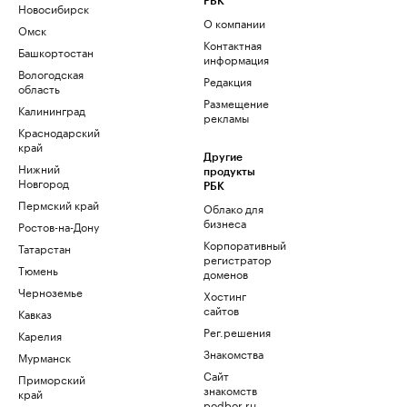
РБК
Новосибирск
О компании
Омск
Контактная
Башкортостан
информация
Вологодская
Редакция
область
Размещение
Калининград
рекламы
Краснодарский
край
Другие
Нижний
продукты
Новгород
РБК
Пермский край
Облако для
бизнеса
Ростов-на-Дону
Корпоративный
Татарстан
регистратор
Тюмень
доменов
Черноземье
Хостинг
сайтов
Кавказ
Рег.решения
Карелия
Знакомства
Мурманск
Сайт
Приморский
знакомств
край
podbor.ru