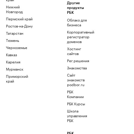
Другие
Нижний
продукты
Новгород
РБК
Пермский край
Облако для
бизнеса
Ростов-на-Дону
Корпоративный
Татарстан
регистратор
Тюмень
доменов
Черноземье
Хостинг
сайтов
Кавказ
Рег.решения
Карелия
Знакомства
Мурманск
Сайт
Приморский
знакомств
край
podbor.ru
РБК
Компании
РБК Курсы
Школа
управления
РБК
РБК