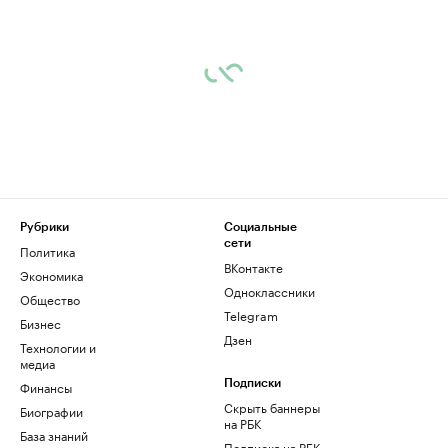
Рубрики
Социальные
сети
Политика
ВКонтакте
Экономика
Одноклассники
Общество
Telegram
Бизнес
Дзен
Технологии и
медиа
Финансы
Подписки
Скрыть баннеры
Биографии
на РБК
База знаний
Подписка на РБК