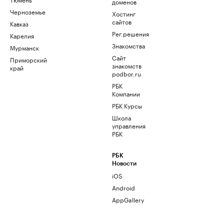
доменов
Черноземье
Хостинг
сайтов
Кавказ
Рег.решения
Карелия
Знакомства
Мурманск
Сайт
Приморский
знакомств
край
podbor.ru
РБК
Компании
РБК Курсы
Школа
управления
РБК
РБК
Новости
iOS
Android
AppGallery