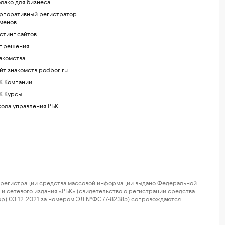
лако для бизнеса
рпоративный регистратор
менов
стинг сайтов
г.решения
акомства
йт знакомств podbor.ru
К Компании
К Курсы
ола управления РБК
регистрации средства массовой информации выдано Федеральной
и сетевого издания «РБК» (свидетельство о регистрации средства
ор) 03.12.2021 за номером ЭЛ №ФС77-82385) сопровождаются