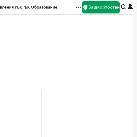
Башкортостан
вления РБК
РБК Образование
редитные рейтинги
Франшизы
Газета
ок наличной валюты