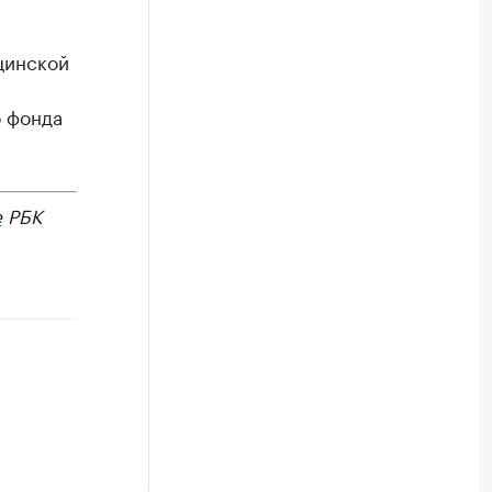
цинской
о фонда
е
РБК