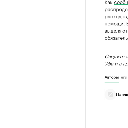
Как
сооб
распреде
расходов
помощи. Б
выделяют
обязатель
Следите 
Уфа и в г
Авторы
Теги
Наиль