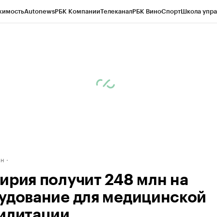
жимость
Autonews
РБК Компании
Телеканал
РБК Вино
Спорт
Школа упра
д
Стиль
Крипто
РБК Бизнес-среда
Дискуссионный клуб
Исследования
К
рагентов
Политика
Экономика
Бизнес
Технологии и медиа
Финансы
Рын
ан
ирия получит 248 млн на
удование для медицинской
илитации