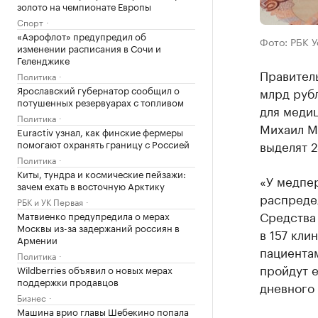
золото на чемпионате Европы
Спорт
«Аэрофлот» предупредил об
Фото: РБК 
изменении расписания в Сочи и
Геленджике
Правител
Политика
Ярославский губернатор сообщил о
млрд руб
потушенных резервуарах с топливом
для меди
Политика
Михаил М
Euractiv узнал, как финские фермеры
помогают охранять границу с Россией
выделят 2
Политика
Киты, тундра и космические пейзажи:
«У медпе
зачем ехать в восточную Арктику
распреде
РБК и УК Первая
Средства
Матвиенко предупредила о мерах
Москвы из-за задержаний россиян в
в 157 кли
Армении
пациентам
Политика
пройдут е
Wildberries объявил о новых мерах
поддержки продавцов
дневного
Бизнес
Машина врио главы Шебекино попала