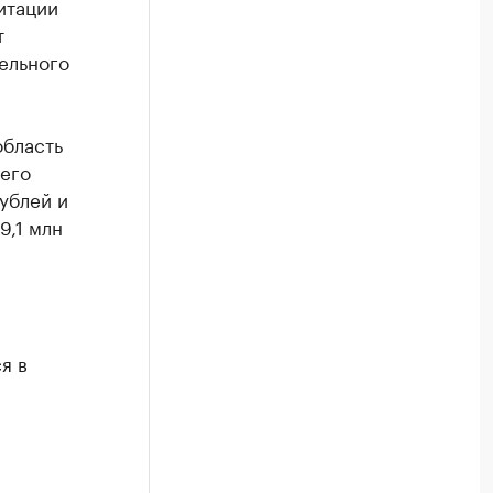
итации
т
ельного
область
сего
ублей и
9,1 млн
я в