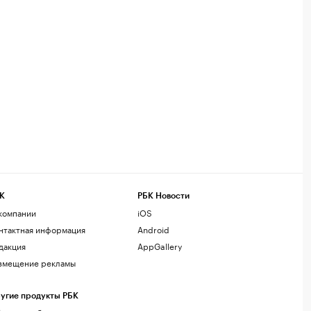
К
РБК Новости
компании
iOS
нтактная информация
Android
дакция
AppGallery
змещение рекламы
угие продукты РБК