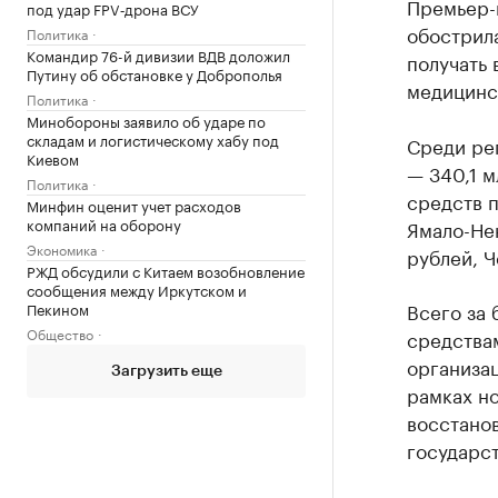
Премьер-
под удар FPV‑дрона ВСУ
обострил
Политика
Командир 76-й дивизии ВДВ доложил
получать 
Путину об обстановке у Доброполья
медицинс
Политика
Минобороны заявило об ударе по
складам и логистическому хабу под
Среди ре
Киевом
— 340,1 м
Политика
средств п
Минфин оценит учет расходов
компаний на оборону
Ямало-Нен
Экономика
рублей, Ч
РЖД обсудили с Китаем возобновление
сообщения между Иркутском и
Всего за 
Пекином
Общество
средства
организац
Загрузить еще
рамках н
восстано
государс