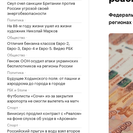
Сеул счел санкции Британии против
России угрозой своей
энергобезопасности
Федераль
Политика
регионах
На 88-м году жизни ушел из жизни
художник Николай Марков
Общество
Отличия бензина классов Евро-2,
Евро-3, Евро-4 и Евро-5. Видео РБК
Общество
Генсек ООН осудил атаки украинских
беспилотников на регионы России
Политика
Будущее Ходынского поля: от пашни и
аэродрома до города в городе
РБК и Stone
Футболисты «Сочи» из-за закрытия
аэропорта не смогли вылететь на матч
Спорт
Винисиус продлил контракт с «Реалом»
на фоне слухов об уходе в «Арсенал»
Спорт
Российский прыгун в воду взял второе