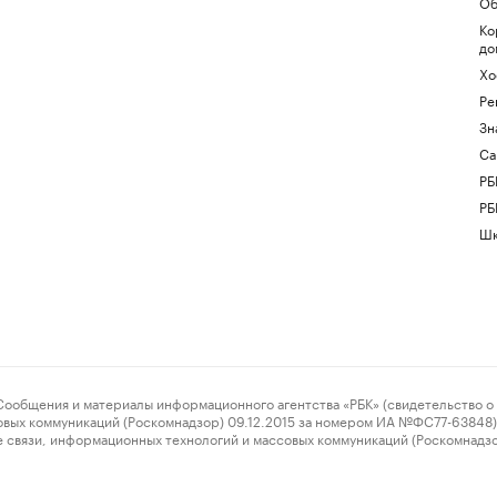
Об
Ко
до
Хо
Ре
Зн
Са
РБ
РБ
Шк
ения и материалы информационного агентства «РБК» (свидетельство о 
овых коммуникаций (Роскомнадзор) 09.12.2015 за номером ИА №ФС77-63848) 
 связи, информационных технологий и массовых коммуникаций (Роскомнадз