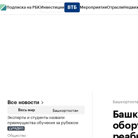
Подписка на РБК
Инвестиции
Мероприятия
Отрасли
Недви
РБК Курсы
РБК Life
Тренды
Визионеры
Национальные проекты
Горо
Спецпроекты СПб
Конференции СПб
Спецпроекты
Проверка конт
Башкортост
Все новости
Башкортостан
Весь мир
Башк
Эксперты и студенты назвали
преимущества обучения за рубежом
обор
РАДИО
Общество
реаб