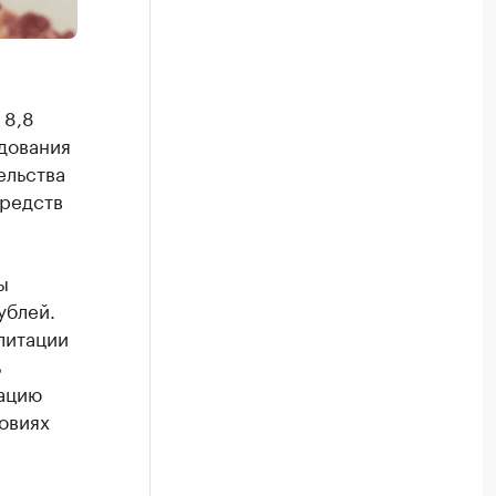
 8,8
дования
ельства
средств
ы
ублей.
литации
ь
тацию
овиях