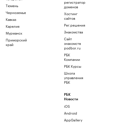
регистратор
Тюмень
доменов
Черноземье
Хостинг
сайтов
Кавказ
Рег.решения
Карелия
Знакомства
Мурманск
Сайт
Приморский
знакомств
край
podbor.ru
РБК
Компании
РБК Курсы
Школа
управления
РБК
РБК
Новости
iOS
Android
AppGallery