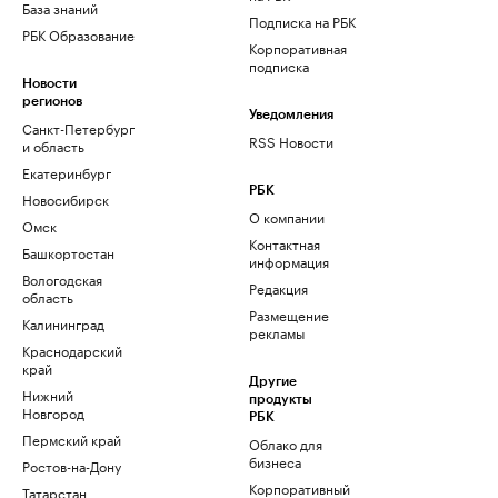
База знаний
Подписка на РБК
РБК Образование
Корпоративная
подписка
Новости
регионов
Уведомления
Санкт-Петербург
RSS Новости
и область
Екатеринбург
РБК
Новосибирск
О компании
Омск
Контактная
Башкортостан
информация
Вологодская
Редакция
область
Размещение
Калининград
рекламы
Краснодарский
край
Другие
Нижний
продукты
Новгород
РБК
Пермский край
Облако для
бизнеса
Ростов-на-Дону
Корпоративный
Татарстан