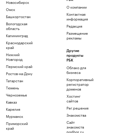
Новосибирск
О компании
Омск
Контактная
Башкортостан
информация
Вологодская
Редакция
область
Размещение
Калининград
рекламы
Краснодарский
край
Другие
Нижний
продукты
Новгород
РБК
Пермский край
Облако для
бизнеса
Ростов-на-Дону
Корпоративный
Татарстан
регистратор
Тюмень
доменов
Черноземье
Хостинг
сайтов
Кавказ
Рег.решения
Карелия
Знакомства
Мурманск
Сайт
Приморский
знакомств
край
podbor.ru