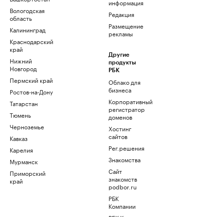
информация
Вологодская
Редакция
область
Размещение
Калининград
рекламы
Краснодарский
край
Другие
Нижний
продукты
Новгород
РБК
Пермский край
Облако для
бизнеса
Ростов-на-Дону
Корпоративный
Татарстан
регистратор
Тюмень
доменов
Черноземье
Хостинг
сайтов
Кавказ
Рег.решения
Карелия
Знакомства
Мурманск
Сайт
Приморский
знакомств
край
podbor.ru
РБК
Компании