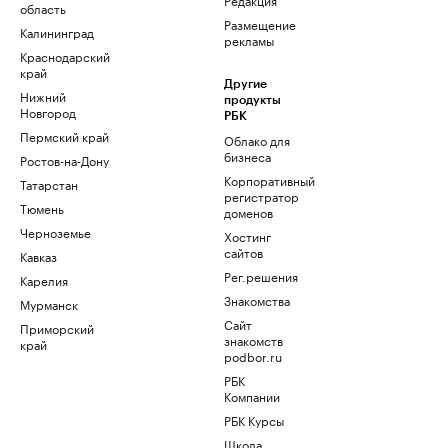
область
Размещение
Калининград
рекламы
Краснодарский
край
Другие
Нижний
продукты
Новгород
РБК
Пермский край
Облако для
бизнеса
Ростов-на-Дону
Корпоративный
Татарстан
регистратор
Тюмень
доменов
Черноземье
Хостинг
сайтов
Кавказ
Рег.решения
Карелия
Знакомства
Мурманск
Сайт
Приморский
знакомств
край
podbor.ru
РБК
Компании
РБК Курсы
Школа