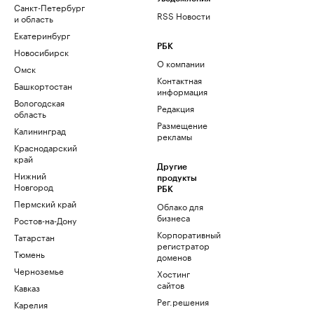
Санкт-Петербург
RSS Новости
и область
Екатеринбург
РБК
Новосибирск
О компании
Омск
Контактная
Башкортостан
информация
Вологодская
Редакция
область
Размещение
Калининград
рекламы
Краснодарский
край
Другие
Нижний
продукты
Новгород
РБК
Пермский край
Облако для
бизнеса
Ростов-на-Дону
Корпоративный
Татарстан
регистратор
Тюмень
доменов
Черноземье
Хостинг
сайтов
Кавказ
Рег.решения
Карелия