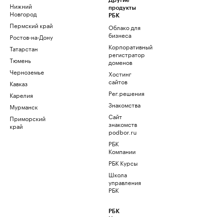
Другие
Нижний
продукты
Новгород
РБК
Пермский край
Облако для
бизнеса
Ростов-на-Дону
Корпоративный
Татарстан
регистратор
Тюмень
доменов
Черноземье
Хостинг
сайтов
Кавказ
Рег.решения
Карелия
Знакомства
Мурманск
Сайт
Приморский
знакомств
край
podbor.ru
РБК
Компании
РБК Курсы
Школа
управления
РБК
РБК