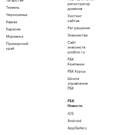
регистратор
Тюмень
доменов
Черноземье
Хостинг
сайтов
Кавказ
Рег.решения
Карелия
Знакомства
Мурманск
Сайт
Приморский
знакомств
край
podbor.ru
РБК
Компании
РБК Курсы
Школа
управления
РБК
РБК
Новости
iOS
Android
AppGallery