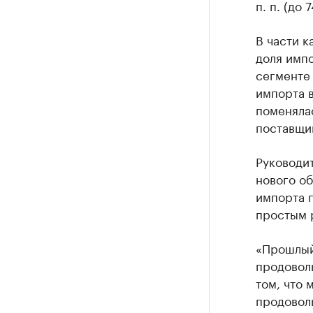
п. п. (до 
В части к
доля импо
сегменте 
импорта в
поменялас
поставщик
Руководи
нового об
импорта 
простым 
«Прошлый
продоволь
том, что
продоволь