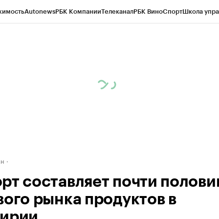
жимость
Autonews
РБК Компании
Телеканал
РБК Вино
Спорт
Школа упра
д
Стиль
Крипто
РБК Бизнес-среда
Дискуссионный клуб
Исследования
К
рагентов
Политика
Экономика
Бизнес
Технологии и медиа
Финансы
Рын
ан
рт составляет почти полови
вого рынка продуктов в
ирии