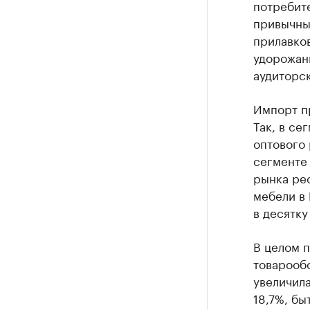
потребите
привычны
прилавков
удорожани
аудиторск
Импорт пр
Так, в се
оптового 
сегменте
рынка ре
мебели в
в десятку
В целом п
товарообо
увеличила
18,7%, бы