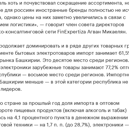
ль хоть и почувствовал сокращение ассортимента, н
е для россиян иностранные бренды полностью не ис
, однако цены на них заметно увеличились в связи с
ем логистики», — говорит член совета директоров
о-консалтинговой сети FinExpertiza Агван Микаелян.
одолжает доминировать и в ряде других товарных гр
гменте бытовых электротоваров импорт занимает 61,
рынка Башкирии. Это десятое место среди регионов.
 электроники зарубежные товары занимают 77,2% опт
спублики — восьмое место среди регионов. Импортн
 Башкирии меньше — в этой категории республика не
 лидеров.
о стране за прошлый год доля импорта в оптовом
роте пищевых продуктов (включая алкоголь и табак)
сь на 4,1 процентного пункта в денежном выражении
товой техники — на 1,7 п. п. (до 28,7%), электроники —