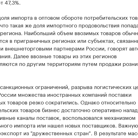
т 47,3%.
оля импорта в оптовом обороте потребительских тов
 что такая же доля импортного продовольствия попад
 региона. Наибольший объем ввозимых товаров обыч
ся в приграничных регионах или субъектах, связанн
и внешнеторговыми партнерами России, говорят ав
ния. Далее ввозные товары из этих регионов
ляются по другим территориям путем продажи розн
 санкционных ограничений, разрыва логистических ц
 России множества иностранных компаний поставки
ых товаров резко сократились. Однако относительно
льских товаров бизнес достаточно оперативно налад
ивные каналы поставок, воспользовался механизмом
ьного импорта или нашел новых поставщиков. Важную
экспорт из "дружественных стран". В результате ма