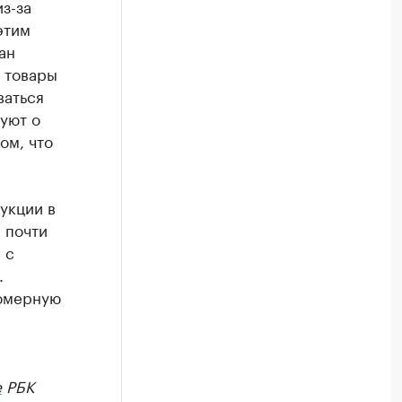
з-за
этим
ан
 товары
ваться
вуют о
ом, что
укции в
 почти
 с
.
фюмерную
е
РБК