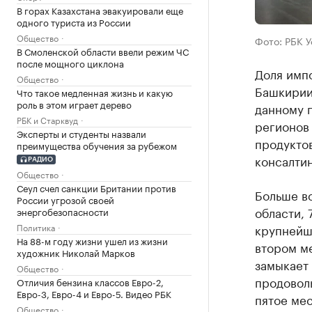
В горах Казахстана эвакуировали еще
одного туриста из России
Общество
Фото: РБК 
В Смоленской области ввели режим ЧС
после мощного циклона
Доля имп
Общество
Башкирии
Что такое медленная жизнь и какую
роль в этом играет дерево
данному 
РБК и Старквуд
регионов
Эксперты и студенты назвали
продуктов
преимущества обучения за рубежом
консалтин
РАДИО
Общество
Сеул счел санкции Британии против
Больше в
России угрозой своей
области, 
энергобезопасности
Политика
крупнейш
На 88-м году жизни ушел из жизни
втором ме
художник Николай Марков
замыкает 
Общество
продовол
Отличия бензина классов Евро-2,
Евро-3, Евро-4 и Евро-5. Видео РБК
пятое мес
Общество