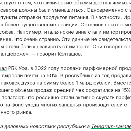
ствует о том, что физические объемы доставляемых и
товаров должны были уменьшиться. Одновременно с 
пункты отправки продуктов питания. В частности, Ир
на более существенные позиции. Остались некоторые
союза. Например, итальянские вина стали импортиро
внее, что очень странно. Эти данные не свидетельст
мы стали больше зависеть от импорта. Они говорят о т
ал дороже», — говорит Колташов.
щал
РБК Уфа, в 2022 году продажи парфюмерной прод
выросли почти на 60%. В республике за год продали
паковок духов на сумму более 1 млрд рублей. Вместе
бщего объема продаж средний чек сократился на 15%
 полагают, что россияне стали активно скупать пар
ю на фоне ухода многих западных производителей с
енного рынка.
за деловыми новостями республики в
Telegram-канал