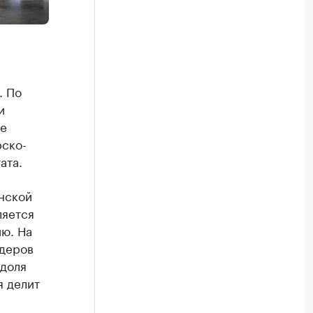
. По
и
ке
рско-
ата.
нской
ляется
ю. На
идеров
 доля
я делит