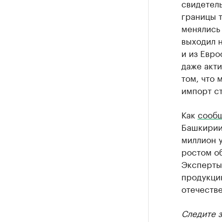
свидетель
границы 
менялись 
выходил 
и из Евро
даже акти
том, что 
импорт ст
Как
сооб
Башкирии 
миллион у
ростом о
Эксперты
продукци
отечеств
Следите 