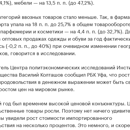
74,1%), мебели — на 13,5 п. п. (до 47,2%).
атегорий ввозных товаров стало меньше. Так, в фарм
рта упала на 18 п. п. до 25,7% в общем товарообороте
парфюмерии и косметики — на 4,4 п. п. (до 32,7%). Д
 оптовых продажах одежды и обуви за год фактическ
ь (-0,2 п. п., до 40%) при очевидном изменении гео
ов, говорится в исследовании.
тель Центра политэкономических исследований Инст
щества Василий Колташов сообщил РБК Уфа, что рос
продовольствия в денежном выражении может быть св
ростом цен на мировом рынке.
 год был временем высокой ценовой конъюнктуры. 
ственные товары росли. Поэтому нет ничего удивите
 мы увидели рост стоимости импортированного
ствия на несколько процентов. Это немного, и скор