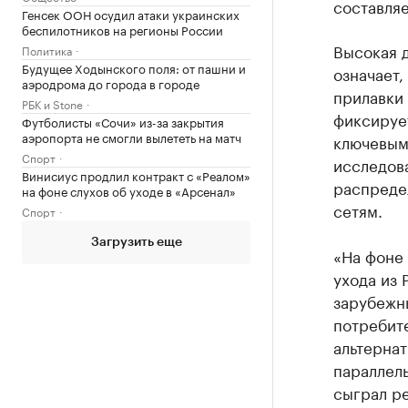
составляе
Генсек ООН осудил атаки украинских
беспилотников на регионы России
Высокая д
Политика
Будущее Ходынского поля: от пашни и
означает,
аэродрома до города в городе
прилавки
РБК и Stone
фиксирует
Футболисты «Сочи» из-за закрытия
аэропорта не смогли вылететь на матч
ключевым
Спорт
исследова
Винисиус продлил контракт с «Реалом»
распреде
на фоне слухов об уходе в «Арсенал»
сетям.
Спорт
Загрузить еще
«На фоне
ухода из
зарубежн
потребите
альтернат
параллел
сыграл ре