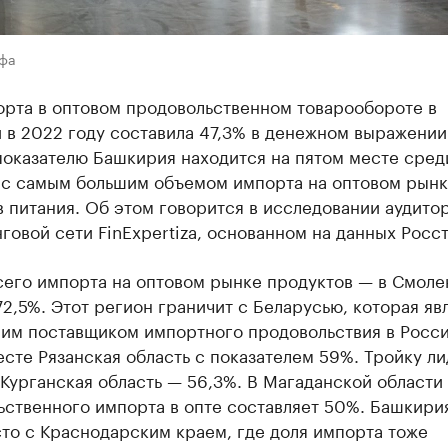
Уфа
орта в оптовом продовольственном товарообороте в
 в 2022 году составила 47,3% в денежном выражении
показателю Башкирия находится на пятом месте сред
 с самым большим объемом импорта на оптовом рын
 питания. Об этом говорится в исследовании аудито
говой сети FinExpertiza, основанном на данных Росст
сего импорта на оптовом рынке продуктов — в Смоле
72,5%. Этот регион граничит с Беларусью, которая яв
им поставщиком импортного продовольствия в Росси
сте Рязанская область с показателем 59%. Тройку л
Курганская область — 56,3%. В Магаданской области
ьственного импорта в опте составляет 50%. Башкири
то с Краснодарским краем, где доля импорта тоже