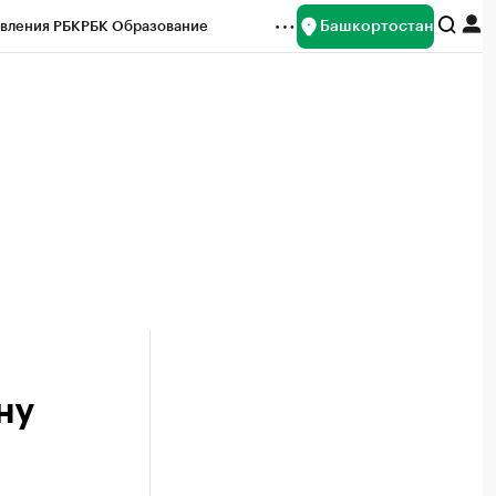
Башкортостан
вления РБК
РБК Образование
редитные рейтинги
Франшизы
Газета
ок наличной валюты
ну