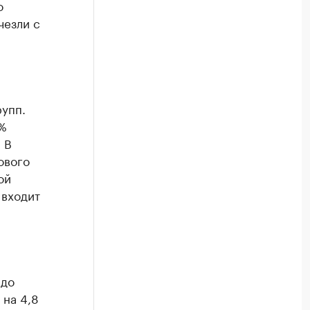
о
чезли с
упп.
5%
 В
ового
ой
 входит
 до
 на 4,8