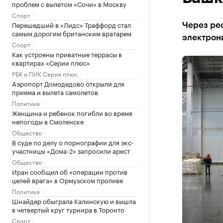
проблем с вылетом «Сочи» в Москву
Спорт
Перешедший в «Лидс» Траффорд стал
Через ре
самым дорогим британским вратарем
электрони
Спорт
Как устроены приватные террасы в
квартирах «Серии плюс»
РБК и ПИК Серия плюс
Аэропорт Домодедово открыли для
приема и вылета самолетов
Политика
Женщина и ребенок погибли во время
непогоды в Смоленске
Общество
В суде по делу о порнографии для экс-
участницы «Дома-2» запросили арест
Общество
Иран сообщил об «операции против
целей врага» в Ормузском проливе
Политика
Шнайдер обыграла Калинскую и вышла
в четвертый круг турнира в Торонто
Спорт