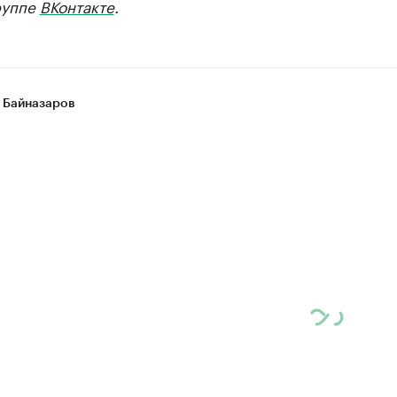
руппе
ВКонтакте
.
 Байназаров