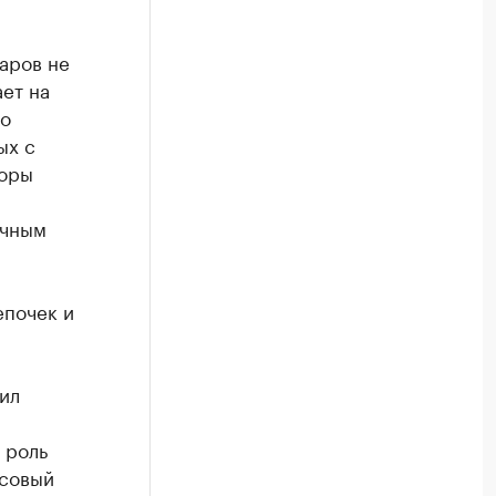
аров не
ает на
но
ых с
торы
ичным
епочек и
ил
 роль
ссовый