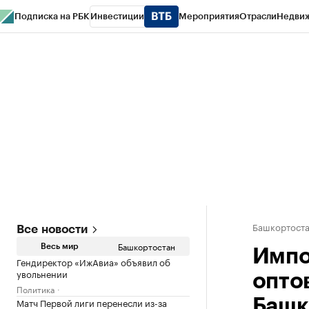
Подписка на РБК
Инвестиции
Мероприятия
Отрасли
Недви
РБК Курсы
РБК Life
Тренды
Визионеры
Национальные проекты
Горо
Спецпроекты СПб
Конференции СПб
Спецпроекты
Проверка конт
Башкортост
Все новости
Башкортостан
Весь мир
Импо
Гендиректор «ИжАвиа» объявил об
увольнении
опто
Политика
Матч Первой лиги перенесли из-за
Башк