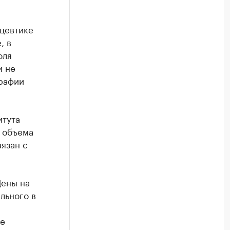
ацевтике
, в
оля
и не
графии
итута
т объема
язан с
Цены на
льного в
ее