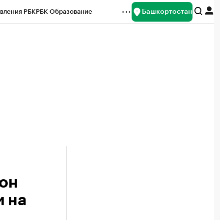
Башкортостан
вления РБК
РБК Образование
редитные рейтинги
Франшизы
Газета
ок наличной валюты
он
и на