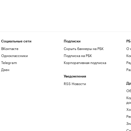
Социальные сети
Подписки
РБ
ВКонтакте
Скрыть баннеры на РБК
О 
Одноклассники
Подписка на РБК
Ко
Telegram
Корпоративная подписка
Ре
Дзен
Ра
Уведомления
RSS Новости
Др
Об
Ко
до
Хо
Ре
Зн
Са