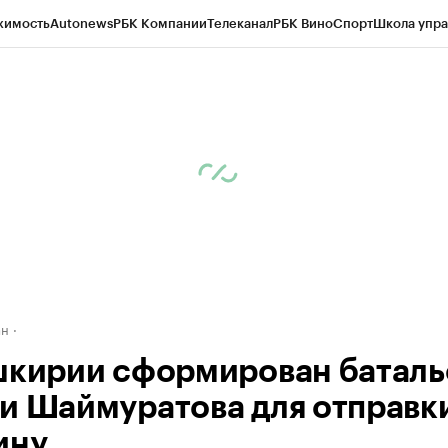
жимость
Autonews
РБК Компании
Телеканал
РБК Вино
Спорт
Школа упра
д
Стиль
Крипто
РБК Бизнес-среда
Дискуссионный клуб
Исследования
К
рагентов
Политика
Экономика
Бизнес
Технологии и медиа
Финансы
Рын
ан
шкирии сформирован баталь
и Шаймуратова для отправк
ину