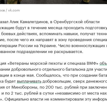
ов / vk.com
азал Алик Камалетдинов, в Оренбургской области
жащие будут в течение месяца проходить подготовку
 боевых действиях, вспоминать навыки, получат техн
е, после чего их направят в зону проведения специ
операции России на Украине. Число военнослужащих 
ванном подразделении не раскрывается.
ция «Ветераны морской пехоты и спецназа ВМФ»
объ
нии добровольного отдельного батальона для участи
ции в конце мая. Сообщалось, что при создании бат
ка будет
выплачивать
добровольцам, сверх денежног
ия от Минобороны, по 200 тыс. рублей при заключе
 и по 2 тыс. рублей в сутки «независимо от места на
а». Официально власти не комментировали эту инфор