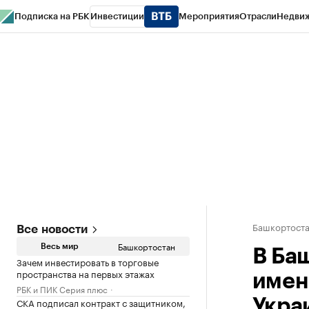
Подписка на РБК
Инвестиции
Мероприятия
Отрасли
Недви
РБК Курсы
РБК Life
Тренды
Визионеры
Национальные проекты
Горо
Спецпроекты СПб
Конференции СПб
Спецпроекты
Проверка конт
Башкортост
Все новости
Башкортостан
Весь мир
В Ба
Зачем инвестировать в торговые
пространства на первых этажах
имен
РБК и ПИК Серия плюс
СКА подписал контракт с защитником,
Укра