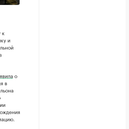
 к
ику и
альной
в
явила
о
я в
альона
о
нии
хождения
мацию.