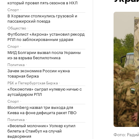
который провел пять сезонов в НХЛ
Спорт
В Хорватии столкнулись грузовой и
пассажирский поезда
Общество
Футболист «Акрона» установил рекорд
РПЛ по заблокированным ударам
Спорт
МИД Болгарии вызвал посла Украины
из-за взрыва беспилотника
Политика
Зачем экономике России нужна
товарная биржа
РБК и Петербургская Биржа
«Локомотив» сыграл нулевую ничью с
аутсайдером РПЛ
Спорт
Bloomberg назвал три выхода для
Киева на фоне дефицита ракет ПВО
Политика
«Веселый молочник» Уолкер купил
билеты в Стамбул на случай
Фото: Радий
выдворения