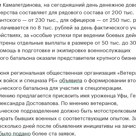
м Камалетдинова, на сегодняшний день денежное дов
ерства составляет для рядового состава от 200 тыс.
нтского — от 230 тыс., для офицеров — от 250 тыс. 
лачивается по 8 тыс. рублей за день фактического уч
йствиях, за «особые успехи при ведении боевых дей
рены отдельные выплаты в размере от 50 тыс. до 30
Помощь в подготовке и экипировке военнослужащих
го батальона оказали представители крупного бизне
июня региональная общественная организация «Ветер
х войск и спецназа РБ»
объявила
о формировании вто
ческого батальона для участия в спецоперации.
лению предлагается присвоить имя уроженца Уфы, Г
лександра Достовалова. По мнению ветеранов,
ьческое подразделение должно быть мотострелковым.
бирать бывших военных с соответствующим опытом. З
сколько дней после объявления инициативы на зачис
было подано
более ста заявок.