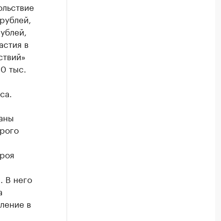
ольствие
 рублей,
рублей,
астия в
ствий»
0 тыс.
са.
аны
рого
ероя
 В него
а
ление в