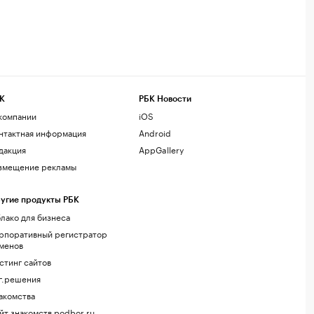
К
РБК Новости
компании
iOS
нтактная информация
Android
дакция
AppGallery
змещение рекламы
угие продукты РБК
лако для бизнеса
рпоративный регистратор
менов
стинг сайтов
г.решения
акомства
йт знакомств podbor.ru