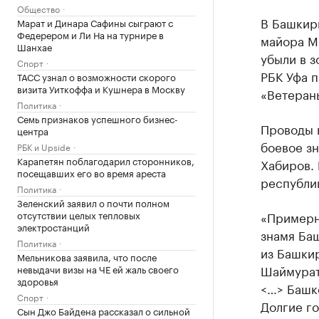
Общество
В Башкир
Марат и Динара Сафины сыграют с
Федерером и Ли На на турнире в
майора М
Шанхае
убыли в з
Спорт
РБК Уфа 
ТАСС узнал о возможности скорого
визита Уиткоффа и Кушнера в Москву
«Ветеран
Политика
Семь признаков успешного бизнес-
Проводы 
центра
боевое з
РБК и Upside
Карапетян поблагодарил сторонников,
Хабиров. 
посещавших его во время ареста
республи
Политика
Зеленский заявил о почти полном
отсутствии целых тепловых
«Примерн
электростанций
знамя Ба
Политика
из Башки
Мельникова заявила, что после
Шаймурат
невыдачи визы на ЧЕ ей жаль своего
здоровья
<…> Башк
Спорт
Долгие го
Сын Джо Байдена рассказал о сильной