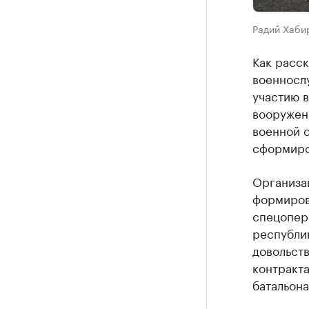
Радий Хабир
Как расск
военнослу
участию в
вооружени
военной 
сформиро
Организа
формирова
спецопера
республи
довольств
контракта
батальон