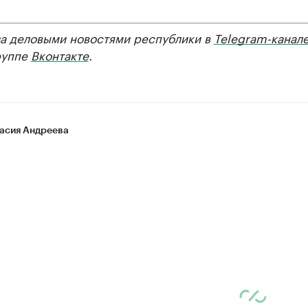
за деловыми новостями республики в
Telegram-канал
руппе
Вконтакте
.
асия Андреева