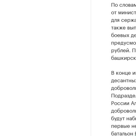
По слова
от минист
для сержа
также вып
боевых де
предусмот
рублей. 
башкирско
В конце 
десантны
доброволь
Подразде
России А
добровол
будут на
первые не
батальон