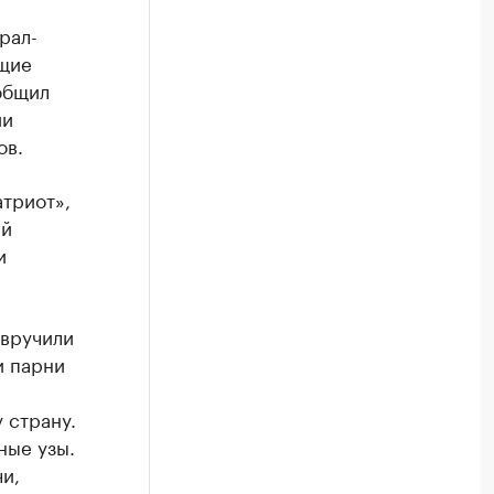
рал-
ащие
общил
ии
ов.
триот»,
ий
и
 вручили
и парни
 страну.
ные узы.
и,