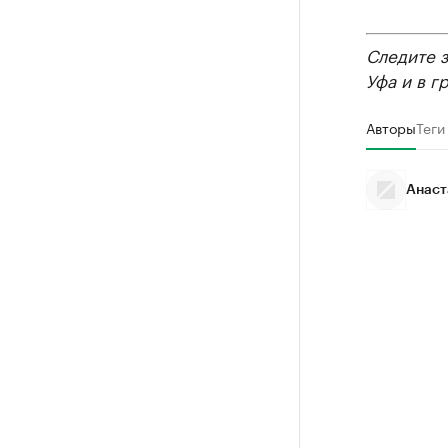
Следите 
Уфа и в г
Авторы
Теги
Анаст