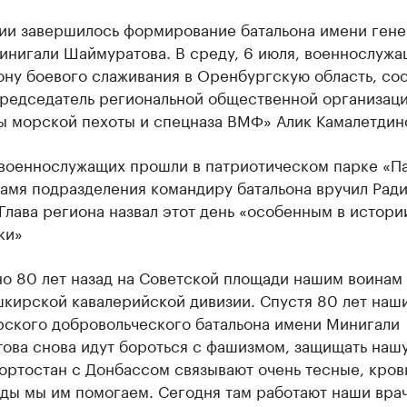
ии завершилось формирование батальона имени гене
инигали Шаймуратова. В среду, 6 июля, военнослуж
ону боевого слаживания в Оренбургскую область, со
председатель региональной общественной организац
ы морской пехоты и спецназа ВМФ» Алик Камалетдин
военнослужащих прошли в патриотическом парке «Па
намя подразделения командиру батальона вручил Рад
Глава региона назвал этот день «особенным в истори
ки»
о 80 лет назад на Советской площади нашим воинам
шкирской кавалерийской дивизии. Спустя 80 лет наш
рского добровольческого батальона имени Минигали
ова снова идут бороться с фашизмом, защищать нашу
ортостан с Донбассом связывают очень тесные, кров
ды мы им помогаем. Сегодня там работают наши врач