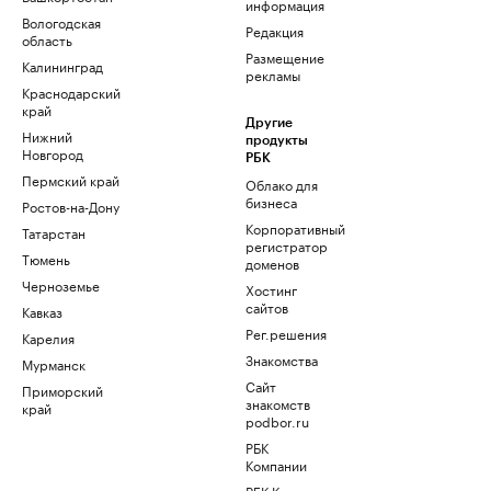
информация
Вологодская
Редакция
область
Размещение
Калининград
рекламы
Краснодарский
край
Другие
Нижний
продукты
Новгород
РБК
Пермский край
Облако для
бизнеса
Ростов-на-Дону
Корпоративный
Татарстан
регистратор
Тюмень
доменов
Черноземье
Хостинг
сайтов
Кавказ
Рег.решения
Карелия
Знакомства
Мурманск
Сайт
Приморский
знакомств
край
podbor.ru
РБК
Компании
РБК Курсы