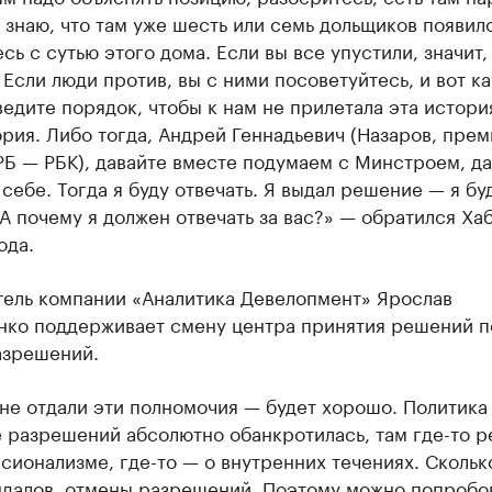
Я знаю, что там уже шесть или семь дольщиков появил
сь с сутью этого дома. Если вы все упустили, значит,
 Если люди против, вы с ними посоветуйтесь, и вот ка
ведите порядок, чтобы к нам не прилетала эта истори
рия. Либо тогда, Андрей Геннадьевич (Назаров, прем
Б — РБК), давайте вместе подумаем с Минстроем, да
себе. Тогда я буду отвечать. Я выдал решение — я бу
 А почему я должен отвечать за вас?» — обратился Ха
ода.
тель компании «Аналитика Девелопмент» Ярослав
ко поддерживает смену центра принятия решений п
азрешений.
не отдали эти полномочия — будет хорошо. Политика
 разрешений абсолютно обанкротилась, там где-то ре
ионализме, где-то — о внутренних течениях. Скольк
ндалов, отмены разрешений. Поэтому можно попробо