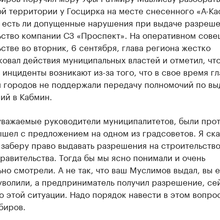
й территории у Госцирка на месте снесенного «А-Ка
, есть ли допущенные нарушения при выдаче разреше
ьство компании СЗ «Проспект». На оперативном сове
стве во вторник, 6 сентября, глава региона жестко
овал действия муниципальных властей и отметил, чт
инциденты возникают из-за того, что в свое время г
и городов не поддержали передачу полномочий по вы
ий в Кабмин.
уважаемые руководители муниципалитетов, были прот
ышел с предложением на одном из градсоветов. Я ска
 заберу право выдавать разрешения на строительство
равительства. Тогда бы мы ясно понимали и очень
но смотрели. А не так, что ваш Муслимов выдал, вы е
уволили, а предприниматель получил разрешение, се
о этой ситуации. Надо порядок навести в этом вопро
биров.