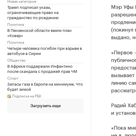
Новая категория
Мэр Уфы 
Трамп подписал указы,
ограничивающие право на
разрешени
гражданство по рождению
продлени
Политика
(покинул 
В Пензенской области ввели план
«Ковер»
выдано, н
Политика
Четыре человека погибли при взрыве в
«Первое 
автобусе в Сирии
публичног
Общество
В Африке поддержали Инфантино
предостав
после скандала с продажей прав ЧМ
вызывает
Спорт
линию са
Запасы газа в Европе на минимуме. Что
будет зимой
рассматр
Подписка на РБК
Радий Хаб
Загрузить еще
и установ
«Пока мне
не я, люд