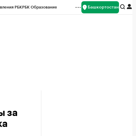
Башкортостан
вления РБК
РБК Образование
редитные рейтинги
Франшизы
Газета
ок наличной валюты
ы за
ка