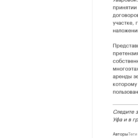
принятии 
договоро
участке, 
наложени
Представи
претензи
собственн
многоэта
аренды з
которому
пользован
Следите 
Уфа и в г
Авторы
Теги