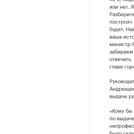
или нет. 
Разберите
построят.
будет. На
ваша исто
министр Р
забираем 
отвечать.
главе гор
Руководи
Андрющен
выдаче р
«Кому бы 
по выдаче
непрофесс
было ска