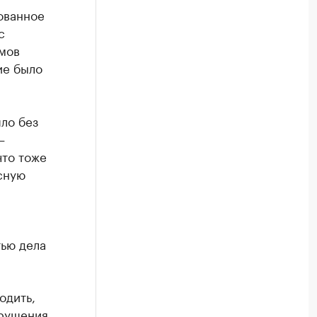
ованное
с
мов
ие было
ло без
—
что тоже
сную
тью дела
одить,
арушения