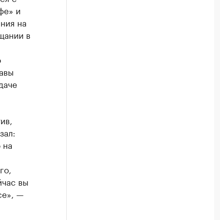
фе» и
ния на
щании в
о
лавы
даче
ив,
зал:
 на
го,
йчас вы
се», —