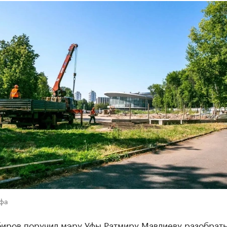
Уфа
биров поручил мэру Уфы Ратмиру Мавлиеву разобрать