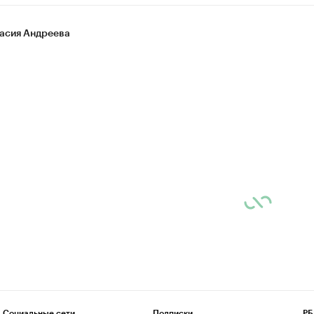
асия Андреева
Социальные сети
Подписки
РБ