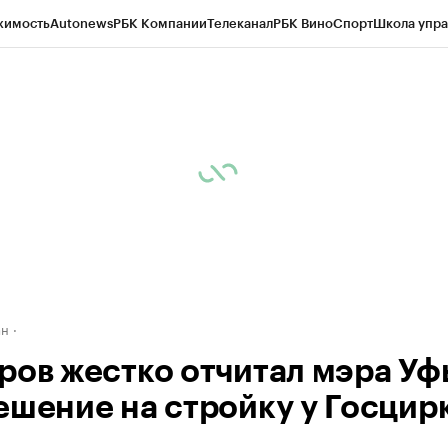
жимость
Autonews
РБК Компании
Телеканал
РБК Вино
Спорт
Школа упра
д
Стиль
Крипто
РБК Бизнес-среда
Дискуссионный клуб
Исследования
К
рагентов
Политика
Экономика
Бизнес
Технологии и медиа
Финансы
Рын
ан
ров жестко отчитал мэра Уф
ешение на стройку у Госцир