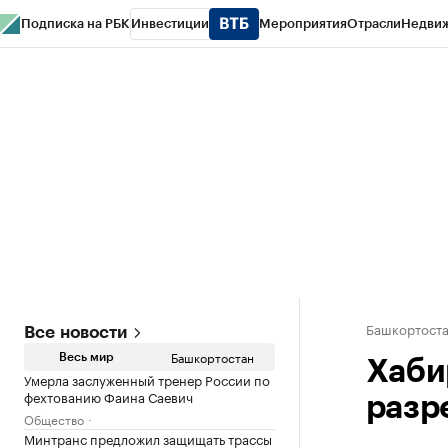
Подписка на РБК
Инвестиции
Мероприятия
Отрасли
Недви
РБК Курсы
РБК Life
Тренды
Визионеры
Национальные проекты
Горо
Спецпроекты СПб
Конференции СПб
Спецпроекты
Проверка конт
Башкортост
Все новости
Башкортостан
Весь мир
Хаби
Умерла заслуженный тренер России по
фехтованию Фаина Саевич
разр
Общество
Минтранс предложил защищать трассы