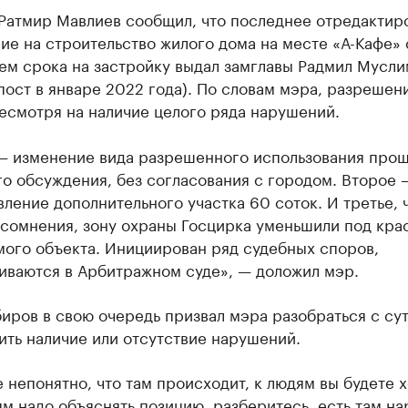
Ратмир Мавлиев сообщил, что последнее отредактир
е на строительство жилого дома на месте «А-Кафе» 
ем срока на застройку выдал замглавы Радмил Мусли
пост в январе 2022 года). По словам мэра, разрешен
есмотря на наличие целого ряда нарушений.
— изменение вида разрешенного использования прош
о обсуждения, без согласования с городом. Второе 
ление дополнительного участка 60 соток. И третье, 
 сомнения, зону охраны Госцирка уменьшили под кра
мого объекта. Инициирован ряд судебных споров,
иваются в Арбитражном суде», — доложил мэр.
иров в свою очередь призвал мэра разобраться с су
ить наличие или отсутствие нарушений.
 непонятно, что там происходит, к людям вы будете х
ям надо объяснять позицию, разберитесь, есть там н