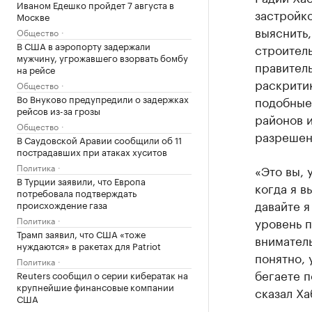
Иваном Едешко пройдет 7 августа в
застройко
Москве
выяснить
Общество
В США в аэропорту задержали
строител
мужчину, угрожавшего взорвать бомбу
правитель
на рейсе
раскритик
Общество
Во Внуково предупредили о задержках
подобные 
рейсов из-за грозы
районов 
Общество
разрешен
В Саудовской Аравии сообщили об 11
пострадавших при атаках хуситов
Политика
«Это вы, 
В Турции заявили, что Европа
когда я в
потребовала подтверждать
давайте я
происхождение газа
Политика
уровень п
Трамп заявил, что США «тоже
вниматель
нуждаются» в ракетах для Patriot
понятно, 
Политика
бегаете п
Reuters сообщил о серии кибератак на
крупнейшие финансовые компании
сказал Ха
США