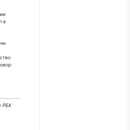
ии
л в
ены
ство
говор
е
РБК