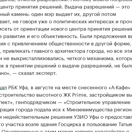
 центр принятия решений. Выдача разрешений — это
ный камень: один мэр выдает их, другой потом
ает, не говоря уже о политических интересах и проч
исеть от ориентации нового центра принятия решени
 развитие и его объективность. Были предложения в
ия с привлечением общественности в другой форме
 привлекать главного архитектора города, но все эт
 не выкристаллизовались, четкого механизма, котор
ок в принятии решений о выдаче разрешений, не был
но», — сказал эксперт.
щал
РБК Уфа, в августе на месте снесенного «А-Кафе»
 строительство высотного ЖК Prime, застройщиком в
пект», генподрядчиком — «Строительное управление
рация города подала иск к Минземимущества регион
и недействительным решения УЗИО Уфы о предостав
о участка возле здания Госцирка в пользование Татья
 Одновременно с этим мэрия заявила ходатайство о