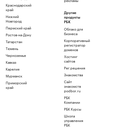
рекламы
Краснодарский
край
Другие
Нижний
продукты
Новгород
РБК
Пермский край
Облако для
бизнеса
Ростов-на-Дону
Корпоративный
Татарстан
регистратор
Тюмень
доменов
Черноземье
Хостинг
сайтов
Кавказ
Рег.решения
Карелия
Знакомства
Мурманск
Сайт
Приморский
знакомств
край
podbor.ru
РБК
Компании
РБК Курсы
Школа
управления
РБК