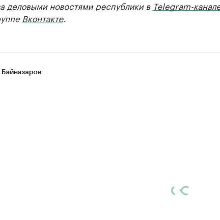
за деловыми новостями республики в
Telegram-канал
руппе
Вконтакте
.
 Байназаров