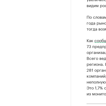
видим рос
По словам
года рын
тогда воз
Как
сооб
73 предпр
организа
Всего вед
региона.
281 орган
компаний
неполную 
Это 1,7%
из монито