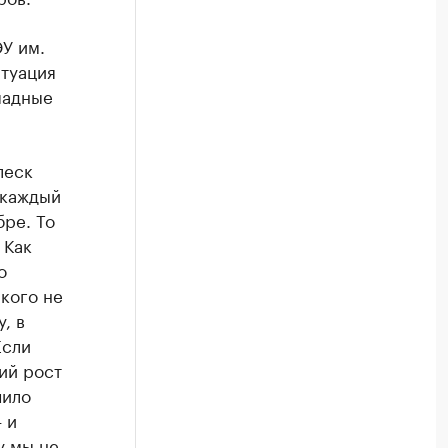
У им.
итуация
падные
леск
 каждый
бре. То
 Как
о
кого не
, в
Если
ий рост
чило
 и
у мы не