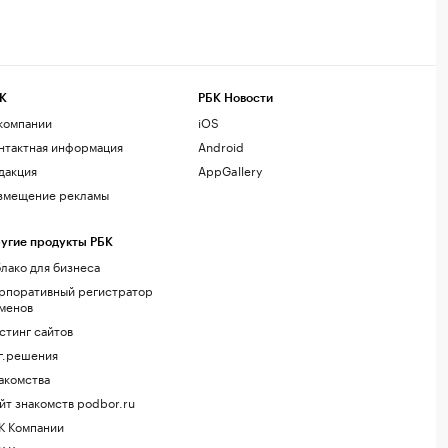
К
РБК Новости
компании
iOS
нтактная информация
Android
дакция
AppGallery
змещение рекламы
угие продукты РБК
лако для бизнеса
рпоративный регистратор
менов
стинг сайтов
г.решения
акомства
йт знакомств podbor.ru
К Компании