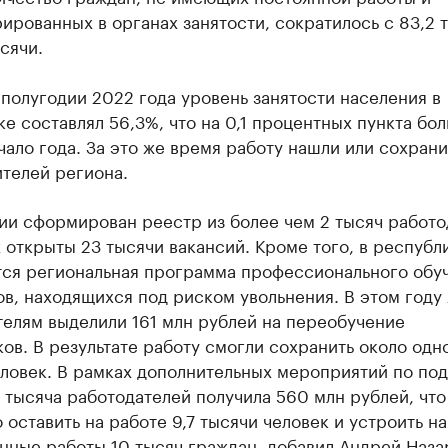
ированных в органах занятости, сократилось с 83,2 
ысячи.
полугодии 2022 года уровень занятости населения в
е составлял 56,3%, что на 0,1 процентных пункта бол
чало года. За это же время работу нашли или сохрани
телей региона.
ии сформирован реестр из более чем 2 тысяч работо
 открыты 23 тысячи вакансий. Кроме того, в республ
тся региональная программа профессионального обу
в, находящихся под риском увольнения. В этом году
телям выделили 161 млн рублей на переобучение
ов. В результате работу смогли сохранить около одн
еловек. В рамках дополнительных мероприятий по по
 тысяча работодателей получила 560 млн рублей, что
 оставить на работе 9,7 тысячи человек и устроить на
нные работы 10 тысяч граждан, добавил Андрей Наза