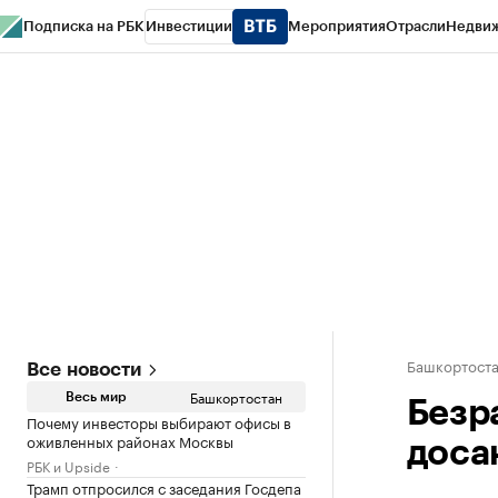
Подписка на РБК
Инвестиции
Мероприятия
Отрасли
Недви
РБК Курсы
РБК Life
Тренды
Визионеры
Национальные проекты
Горо
Спецпроекты СПб
Конференции СПб
Спецпроекты
Проверка конт
Башкортост
Все новости
Башкортостан
Весь мир
Безр
Почему инвесторы выбирают офисы в
оживленных районах Москвы
доса
РБК и Upside
Трамп отпросился с заседания Госдепа