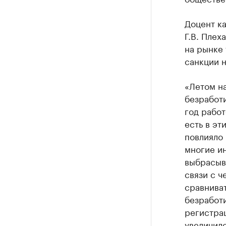
Доцент к
Г.В. Плех
на рынке 
санкции н
«Летом на
безработ
год работ
есть в эт
повлияло 
многие ин
выбрасыва
связи с ч
сравниват
безработи
регистра
увеличило