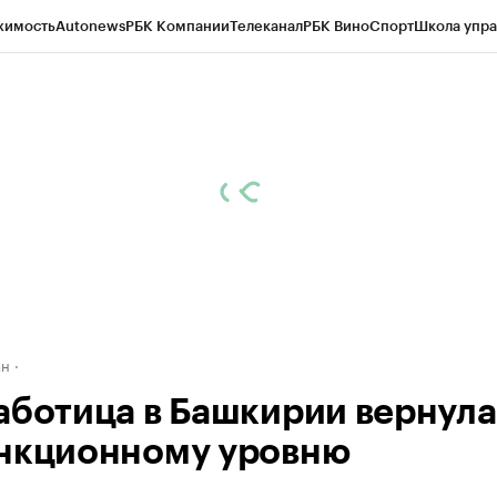
жимость
Autonews
РБК Компании
Телеканал
РБК Вино
Спорт
Школа упра
д
Стиль
Крипто
РБК Бизнес-среда
Дискуссионный клуб
Исследования
К
рагентов
Политика
Экономика
Бизнес
Технологии и медиа
Финансы
Рын
ан
аботица в Башкирии вернула
нкционному уровню