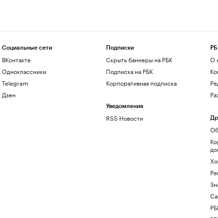
Социальные сети
Подписки
РБ
ВКонтакте
Скрыть баннеры на РБК
О 
Одноклассники
Подписка на РБК
Ко
Telegram
Корпоративная подписка
Ре
Дзен
Ра
Уведомления
RSS Новости
Др
Об
Ко
до
Хо
Ре
Зн
Са
РБ