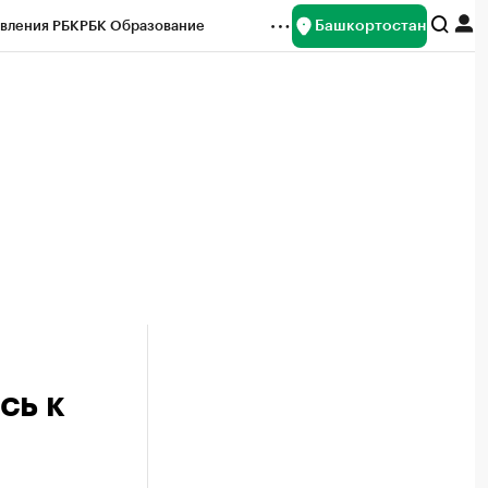
Башкортостан
вления РБК
РБК Образование
редитные рейтинги
Франшизы
Газета
ок наличной валюты
сь к