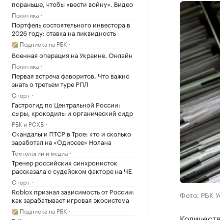
пораньше, чтобы «вести войну». Видео
Политика
Портфель состоятельного инвестора в
2026 году: ставка на ликвидность
Подписка на РБК
Военная операция на Украине. Онлайн
Политика
Первая встреча фаворитов. Что важно
знать о третьем туре РПЛ
Спорт
Гастрогид по Центральной России:
сыры, крокодилы и органический сидр
РБК и РСХБ
Скандалы и ПТСР в Трое: кто и сколько
заработал на «Одиссее» Нолана
Технологии и медиа
Тренер российских синхронисток
рассказала о судейском факторе на ЧЕ
Спорт
Roblox признал зависимость от России:
Фото: РБК 
как зарабатывает игровая экосистема
Подписка на РБК
Количеств