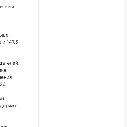
тысячи
ьше,
ли 147,5
дателей,
ике
чения
 26
ой
ддержке
ров.