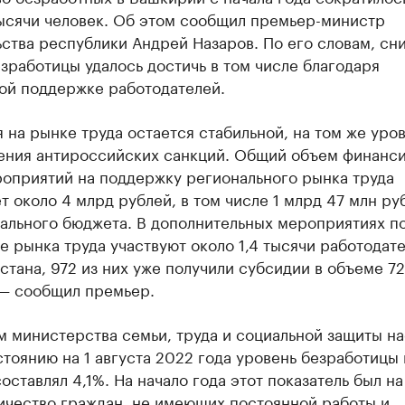
тысячи человек. Об этом сообщил премьер-министр
ства республики Андрей Назаров. По его словам, сн
зработицы удалось достичь в том числе благодаря
ой поддержке работодателей.
 на рынке труда остается стабильной, на том же уров
дения антироссийских санкций. Общий объем финанс
роприятий на поддержку регионального рынка труда
т около 4 млрд рублей, в том числе 1 млрд 47 млн ру
нального бюджета. В дополнительных мероприятиях п
 рынка труда участвуют около 1,4 тысячи работодат
тана, 972 из них уже получили субсидии в объеме 7
 — сообщил премьер.
м министерства семьи, труда и социальной защиты н
стоянию на 1 августа 2022 года уровень безработицы 
оставлял 4,1%. На начало года этот показатель был н
ичество граждан, не имеющих постоянной работы и