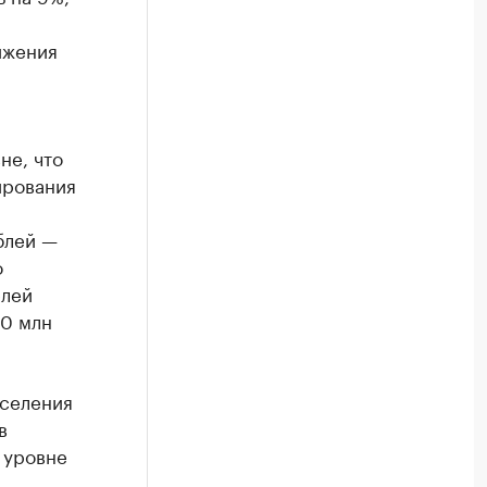
ижения
не, что
ирования
блей —
о
елей
20 млн
аселения
в
а уровне