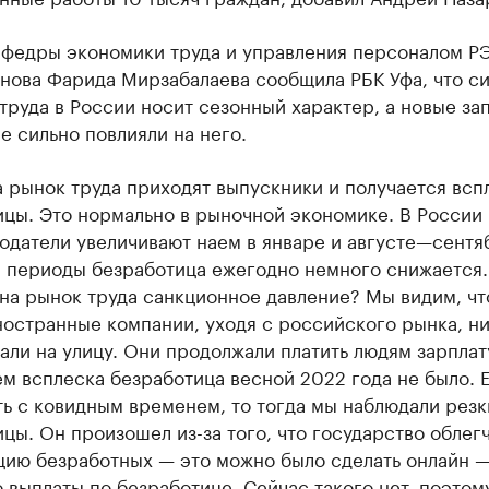
афедры экономики труда и управления персоналом РЭ
анова Фарида Мирзабалаева сообщила РБК Уфа, что с
труда в России носит сезонный характер, а новые за
е сильно повлияли на него.
 рынок труда приходят выпускники и получается всп
ицы. Это нормально в рыночной экономике. В России
одатели увеличивают наем в январе и августе—сентя
и периоды безработица ежегодно немного снижается.
на рынок труда санкционное давление? Мы видим, чт
остранные компании, уходя с российского рынка, ни
ли на улицу. Они продолжали платить людям зарплату
ем всплеска безработица весной 2022 года не было. 
ь с ковидным временем, то тогда мы наблюдали резк
цы. Он произошел из-за того, что государство облег
цию безработных — это можно было сделать онлайн —
 выплаты по безработице. Сейчас такого нет, поэтом