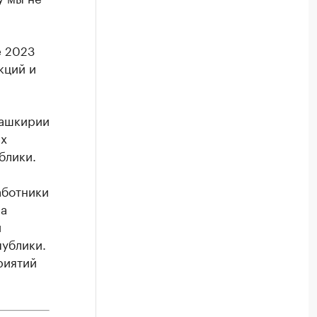
е 2023
кций и
Башкирии
ех
блики.
аботники
ла
и
публики.
риятий