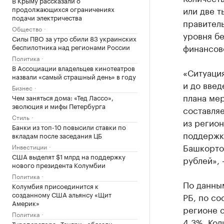
В Крыму рассказали о
продолжающихся ограничениях
или две 
подачи электричества
правитель
Общество
уровня бе
Силы ПВО за утро сбили 83 украинских
финансов
беспилотника над регионами России
Политика
В Ассоциации владельцев кинотеатров
«Ситуация
назвали «самый страшный день» в году
и до вве
Бизнес
плана ме
Чем заняться дома: «Тед Лассо»,
эволюция и мифы Петербурга
составляе
Стиль
из регио
Банки из топ-10 повысили ставки по
поддержке
вкладам после заседания ЦБ
Башкортос
Инвестиции
США выделят $1 млрд на поддержку
рублей»,
нового президента Колумбии
Политика
По данны
Колумбия присоединится к
созданному США альянсу «Щит
РБ, по со
Америк»
регионе с
Политика
4,3%. Кол
Туроператора «Тенгри» обязали