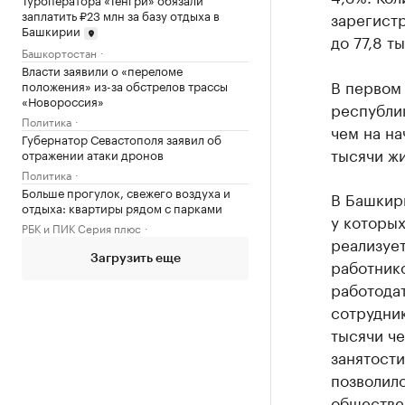
заплатить ₽23 млн за базу отдыха в
зарегистр
Башкирии
до 77,8 т
Башкортостан
Власти заявили о «переломе
В первом 
положения» из-за обстрелов трассы
«Новороссия»
республик
Политика
чем на на
Губернатор Севастополя заявил об
тысячи жи
отражении атаки дронов
Политика
Больше прогулок, свежего воздуха и
В Башкир
отдыха: квартиры рядом с парками
у которых
РБК и ПИК Серия плюс
реализуе
Загрузить еще
работнико
работода
сотрудник
тысячи ч
занятости
позволило
обществе