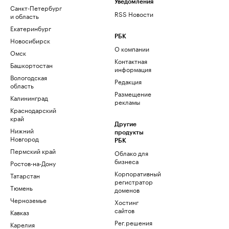
Уведомления
Санкт-Петербург
RSS Новости
и область
Екатеринбург
РБК
Новосибирск
О компании
Омск
Контактная
Башкортостан
информация
Вологодская
Редакция
область
Размещение
Калининград
рекламы
Краснодарский
край
Другие
Нижний
продукты
Новгород
РБК
Пермский край
Облако для
бизнеса
Ростов-на-Дону
Корпоративный
Татарстан
регистратор
Тюмень
доменов
Черноземье
Хостинг
сайтов
Кавказ
Рег.решения
Карелия