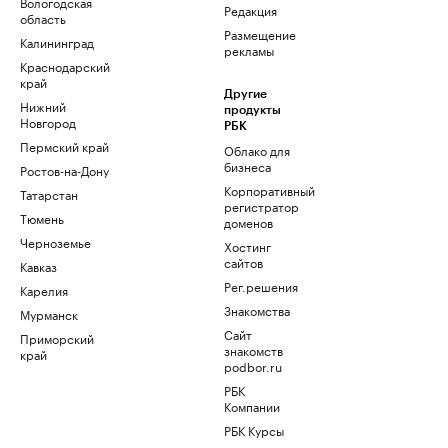
Вологодская
Редакция
область
Размещение
Калининград
рекламы
Краснодарский
край
Другие
Нижний
продукты
Новгород
РБК
Пермский край
Облако для
бизнеса
Ростов-на-Дону
Корпоративный
Татарстан
регистратор
Тюмень
доменов
Черноземье
Хостинг
сайтов
Кавказ
Рег.решения
Карелия
Знакомства
Мурманск
Сайт
Приморский
знакомств
край
podbor.ru
РБК
Компании
РБК Курсы