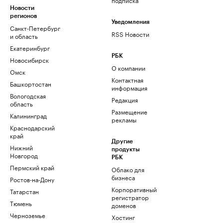
Новости
регионов
Уведомления
Санкт-Петербург
RSS Новости
и область
Екатеринбург
РБК
Новосибирск
О компании
Омск
Контактная
Башкортостан
информация
Вологодская
Редакция
область
Размещение
Калининград
рекламы
Краснодарский
край
Другие
Нижний
продукты
Новгород
РБК
Пермский край
Облако для
бизнеса
Ростов-на-Дону
Корпоративный
Татарстан
регистратор
Тюмень
доменов
Черноземье
Хостинг