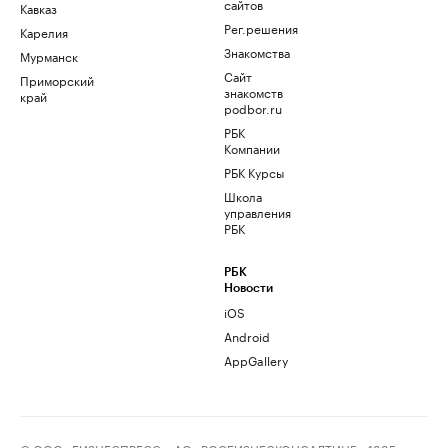
сайтов
Кавказ
Рег.решения
Карелия
Знакомства
Мурманск
Сайт
Приморский
знакомств
край
podbor.ru
РБК
Компании
РБК Курсы
Школа
управления
РБК
РБК
Новости
iOS
Android
AppGallery