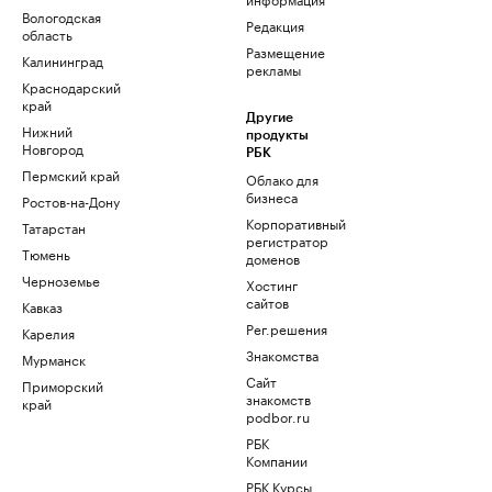
Вологодская
Редакция
область
Размещение
Калининград
рекламы
Краснодарский
край
Другие
Нижний
продукты
Новгород
РБК
Пермский край
Облако для
бизнеса
Ростов-на-Дону
Корпоративный
Татарстан
регистратор
Тюмень
доменов
Черноземье
Хостинг
сайтов
Кавказ
Рег.решения
Карелия
Знакомства
Мурманск
Сайт
Приморский
знакомств
край
podbor.ru
РБК
Компании
РБК Курсы