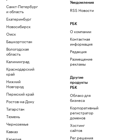
Уведомления
Санкт-Петербург
RSS Новости
и область
Екатеринбург
РБК
Новосибирск
О компании
Омск
Контактная
Башкортостан
информация
Вологодская
Редакция
область
Размещение
Калининград
рекламы
Краснодарский
край
Другие
Нижний
продукты
Новгород
РБК
Пермский край
Облако для
бизнеса
Ростов-на-Дону
Корпоративный
Татарстан
регистратор
Тюмень
доменов
Черноземье
Хостинг
сайтов
Кавказ
Рег.решения
Карелия