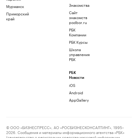
Знакомства
Мурманск
Сайт
Приморский
знакомств
край
podbor.ru
РБК
Компании
РБК Курсы
Школа
управления
РБК
РБК
Новости
iOS
Android
AppGallery
© ООО «БИЗНЕСПРЕСС», АО «РОСБИЗНЕСКОНСАЛТИНГ», 1995–
2026. Сообщения и материалы информационного агентства «РБК»
(свидетельство о регистрации средства массовой информации