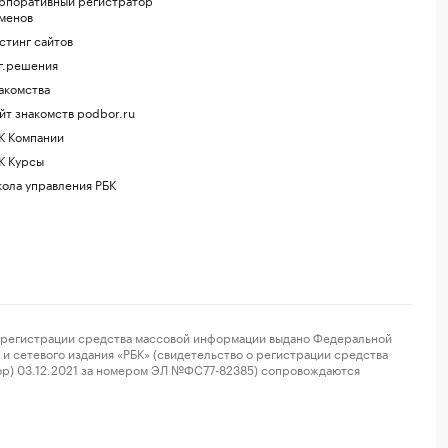
менов
стинг сайтов
г.решения
акомства
йт знакомств podbor.ru
К Компании
К Курсы
ола управления РБК
регистрации средства массовой информации выдано Федеральной
и сетевого издания «РБК» (свидетельство о регистрации средства
ор) 03.12.2021 за номером ЭЛ №ФС77-82385) сопровождаются