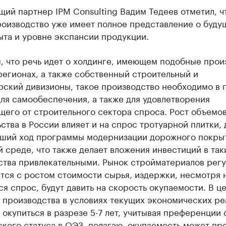
ий партнер IPM Consulting Вадим Тедеев отметил, ч
роизводство уже имеет полное представление о буду
ыта и уровне экспансии продукции.
, что речь идет о холдинге, имеющем подобные прои
регионах, а также собственный строительный и
рский дивизионы, такое производство необходимо в 
ля самообеспечения, а также для удовлетворения
щего от строительного сектора спроса. Рост объемо
ства в России влияет и на спрос тротуарной плитки,
йший ход программы модернизации дорожного покрыт
 среде, что также делает вложения инвестиций в так
ства привлекательными. Рынок стройматериалов рег
тся с ростом стоимости сырья, издержки, несмотря 
 спрос, будут давить на скорость окупаемости. В ц
 производства в условиях текущих экономических ре
окупиться в разрезе 5-7 лет, учитывая преференции 
кого статуса в ОЭЗ, полагаю, окупаемость может про