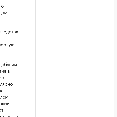
то
щем
зводства
первую
в
 добавим
ия в
ие
улярно
на
елом
алий
от
текать и