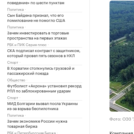
поведение» по шести пунктам
Политика
Сын Байдена признал, что его
помилование не помогло США
Политика
Зачем инвестировать в торговые
пространства на первых этажах
РБК и ПИК Серия плюс
СКА подписал контракт с защитником,
который провел пять сезонов в НХЛ
Спорт
В Хорватии столкнулись грузовой и
пассажирский поезда
Общество
Футболист «Акрона» установил рекорд
РПЛ по заблокированным ударам
Спорт
МИД Болгарии вызвал посла Украины
из-за взрыва беспилотника
Политика
Фото: ОЭЗ "
Зачем экономике России нужна
товарная биржа
Компания 
РБК и Петербургская Биржа