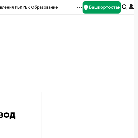
Башкортостан
вления РБК
РБК Образование
редитные рейтинги
Франшизы
Газета
ок наличной валюты
вод