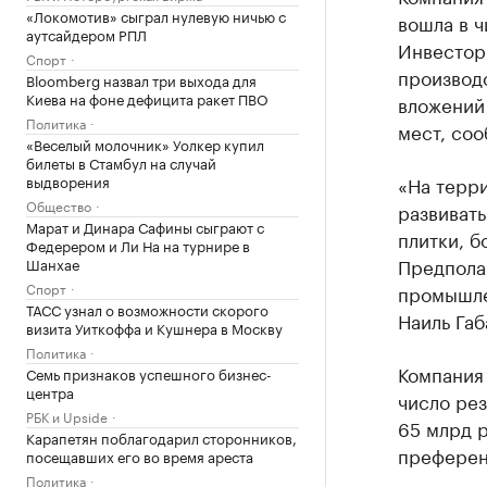
«Локомотив» сыграл нулевую ничью с
вошла в ч
аутсайдером РПЛ
Инвестор
Спорт
производс
Bloomberg назвал три выхода для
Киева на фоне дефицита ракет ПВО
вложений 
Политика
мест, соо
«Веселый молочник» Уолкер купил
билеты в Стамбул на случай
выдворения
«На терр
Общество
развивать
Марат и Динара Сафины сыграют с
плитки, б
Федерером и Ли На на турнире в
Предполаг
Шанхае
Спорт
промышле
ТАСС узнал о возможности скорого
Наиль Габ
визита Уиткоффа и Кушнера в Москву
Политика
Компания 
Семь признаков успешного бизнес-
центра
число ре
РБК и Upside
65 млрд р
Карапетян поблагодарил сторонников,
преферен
посещавших его во время ареста
Политика