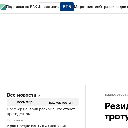
Подписка на РБК
Инвестиции
Мероприятия
Отрасли
Недви
РБК Курсы
РБК Life
Тренды
Визионеры
Национальные проекты
Горо
Спецпроекты СПб
Конференции СПб
Спецпроекты
Проверка конт
Башкортост
Все новости
Башкортостан
Весь мир
Рези
Премьер Венгрии раскрыл, кто станет
президентом
трот
Политика
Иран предложил США «исправить