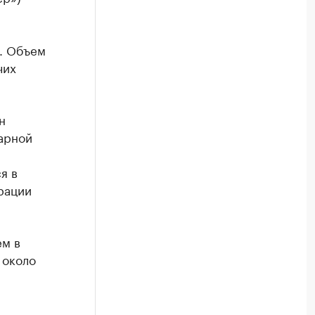
а. Объем
чих
н
арной
я в
рации
ем в
 около