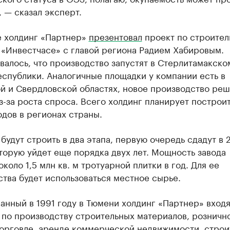
 — сказал эксперт.
е холдинг «Партнер»
презентовал
проект по строител
 «Инвестчасе» с главой региона Радием Хабировым.
алось, что производство запустят в Стерлитамакско
спублики. Аналогичные площадки у компании есть в
й и Свердловской областях, новое производство ре
з-за роста спроса. Всего холдинг планирует построит
одов в регионах страны.
будут строить в два этапа, первую очередь сдадут в 
вторую уйдет еще порядка двух лет. Мощность завода
около 1,5 млн кв. м тротуарной плитки в год. Для ее
тва будет использоваться местное сырье.
анный в 1991 году в Тюмени холдинг «Партнер» входя
по производству строительных материалов, розничн
торговле, аренде коммерческой недвижимости, строи