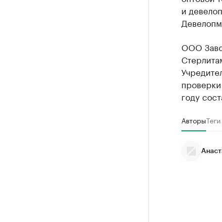
и девелоп
Девелопме
ООО Заво
Стерлита
Учредите
проверки
году сост
Авторы
Теги
Анаст