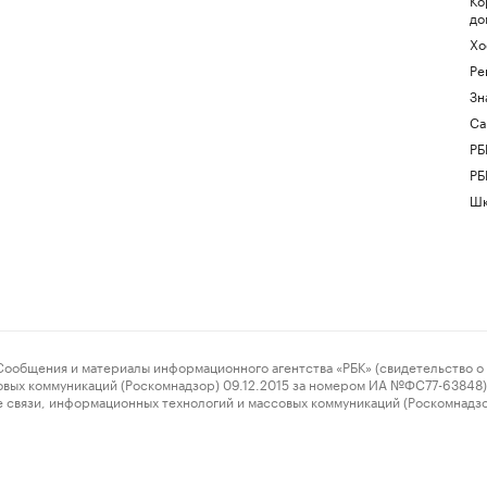
до
Хо
Ре
Зн
Са
РБ
РБ
Шк
ения и материалы информационного агентства «РБК» (свидетельство о 
овых коммуникаций (Роскомнадзор) 09.12.2015 за номером ИА №ФС77-63848) 
 связи, информационных технологий и массовых коммуникаций (Роскомнадз