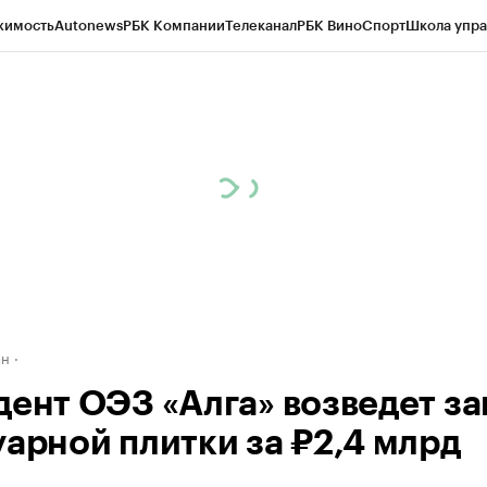
жимость
Autonews
РБК Компании
Телеканал
РБК Вино
Спорт
Школа упра
д
Стиль
Крипто
РБК Бизнес-среда
Дискуссионный клуб
Исследования
К
рагентов
Политика
Экономика
Бизнес
Технологии и медиа
Финансы
Рын
ан
дент ОЭЗ «Алга» возведет за
уарной плитки за ₽2,4 млрд