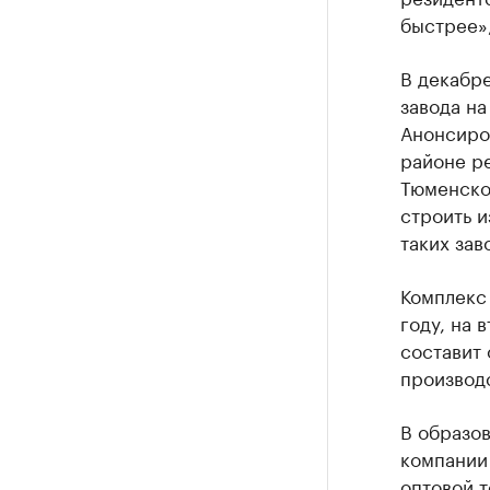
быстрее»,
В декабр
завода на
Анонсиров
районе ре
Тюменско
строить и
таких зав
Комплекс 
году, на 
составит 
производс
В образов
компании 
оптовой 