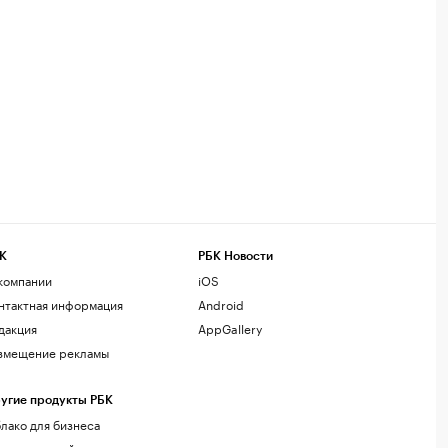
К
РБК Новости
компании
iOS
нтактная информация
Android
дакция
AppGallery
змещение рекламы
угие продукты РБК
лако для бизнеса
рпоративный регистратор