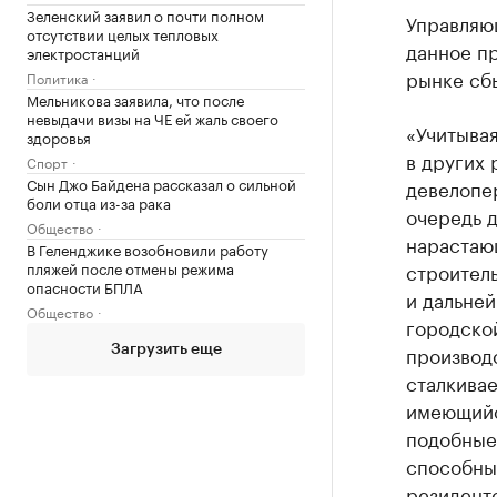
Зеленский заявил о почти полном
Управляющ
отсутствии целых тепловых
данное п
электростанций
рынке сб
Политика
Мельникова заявила, что после
невыдачи визы на ЧЕ ей жаль своего
«Учитывая
здоровья
в других 
Спорт
Сын Джо Байдена рассказал о сильной
девелопе
боли отца из-за рака
очередь д
Общество
нарастаю
В Геленджике возобновили работу
пляжей после отмены режима
строитель
опасности БПЛА
и дальне
Общество
городской
производ
Загрузить еще
сталкивае
имеющийся
подобные
способны 
резидентс