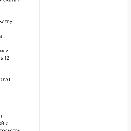
ьству
м
шили
ь 12
2026
т
ой и
тельству