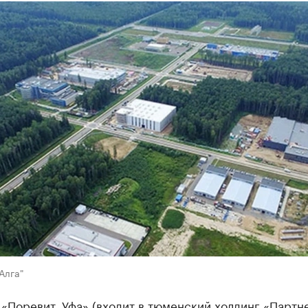
Алга"
«Поревит. Уфа» (входит в тюменский холдинг «Партн