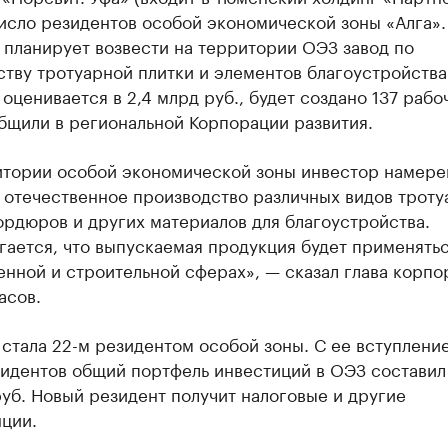
исло резидентов особой экономической зоны «Алга».
 планирует возвести на территории ОЭЗ завод по
тву тротуарной плитки и элементов благоустройств
оценивается в 2,4 млрд руб., будет создано 137 рабо
бщили в региональной Корпорации развития.
итории особой экономической зоны инвестор намере
 отечественное производство различных видов троту
ордюров и других материалов для благоустройства.
ается, что выпускаемая продукция будет применятьс
нной и строительной сферах», — сказал глава корпо
асов.
стала 22-м резидентом особой зоны. С ее вступлени
зидентов общий портфель инвестиций в ОЭЗ составил
уб. Новый резидент получит налоговые и другие
ции.