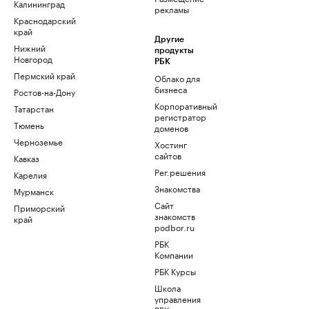
Калининград
рекламы
Краснодарский
край
Другие
Нижний
продукты
Новгород
РБК
Пермский край
Облако для
бизнеса
Ростов-на-Дону
Корпоративный
Татарстан
регистратор
Тюмень
доменов
Черноземье
Хостинг
сайтов
Кавказ
Рег.решения
Карелия
Знакомства
Мурманск
Сайт
Приморский
знакомств
край
podbor.ru
РБК
Компании
РБК Курсы
Школа
управления