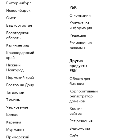
Екатеринбург
РБК
Новосибирск
О компании
Омск
Контактная
Башкортостан
информация
Вологодская
Редакция
область
Размещение
Калининград
рекламы
Краснодарский
край
Другие
Нижний
продукты
Новгород
РБК
Пермский край
Облако для
бизнеса
Ростов-на-Дону
Корпоративный
Татарстан
регистратор
Тюмень
доменов
Черноземье
Хостинг
сайтов
Кавказ
Рег.решения
Карелия
Знакомства
Мурманск
Сайт
Приморский