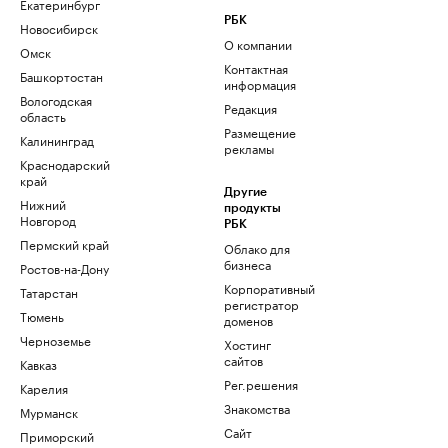
Екатеринбург
РБК
Новосибирск
О компании
Омск
Контактная
Башкортостан
информация
Вологодская
Редакция
область
Размещение
Калининград
рекламы
Краснодарский
край
Другие
Нижний
продукты
Новгород
РБК
Пермский край
Облако для
бизнеса
Ростов-на-Дону
Корпоративный
Татарстан
регистратор
Тюмень
доменов
Черноземье
Хостинг
сайтов
Кавказ
Рег.решения
Карелия
Знакомства
Мурманск
Сайт
Приморский
знакомств