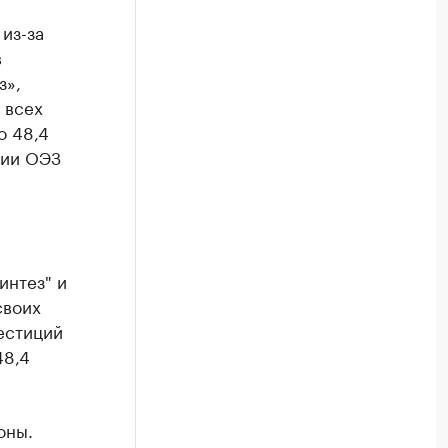
из-за
в
з»,
 всех
о 48,4
нии ОЭЗ
интез" и
своих
естиций
48,4
оны.