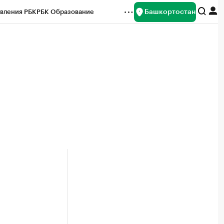
Башкортостан
вления РБК
РБК Образование
редитные рейтинги
Франшизы
Газета
ок наличной валюты