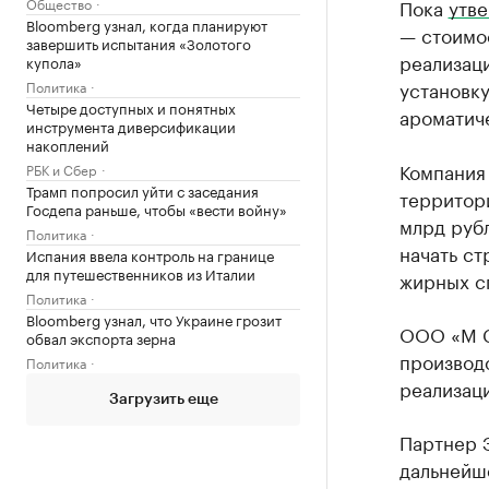
Общество
Пока
утв
Bloomberg узнал, когда планируют
— стоимос
завершить испытания «Золотого
реализаци
купола»
установку
Политика
Четыре доступных и понятных
ароматиче
инструмента диверсификации
накоплений
Компания
РБК и Сбер
Трамп попросил уйти с заседания
территори
Госдепа раньше, чтобы «вести войну»
млрд рубл
Политика
начать ст
Испания ввела контроль на границе
для путешественников из Италии
жирных с
Политика
Bloomberg узнал, что Украине грозит
ООО «М С
обвал экспорта зерна
производ
Политика
реализаци
Загрузить еще
Партнер Э
дальнейш