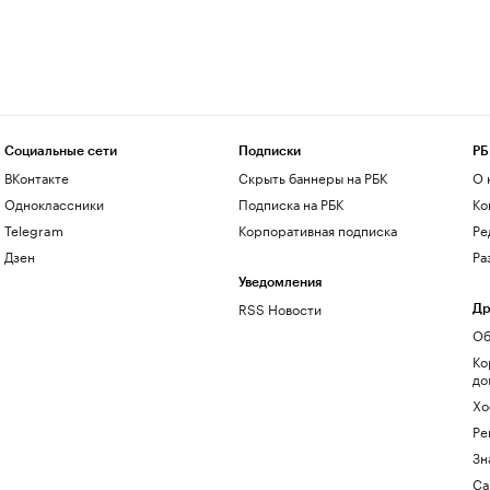
Социальные сети
Подписки
РБ
ВКонтакте
Скрыть баннеры на РБК
О 
Одноклассники
Подписка на РБК
Ко
Telegram
Корпоративная подписка
Ре
Дзен
Ра
Уведомления
RSS Новости
Др
Об
Ко
до
Хо
Ре
Зн
Са