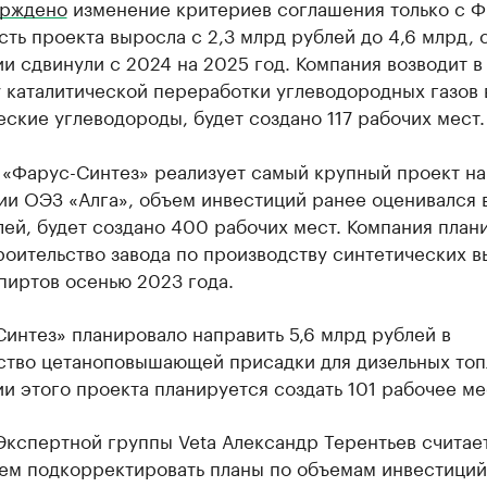
ерждено
изменение критериев соглашения только с Ф
ть проекта выросла с 2,3 млрд рублей до 4,6 млрд, 
и сдвинули с 2024 на 2025 год. Компания возводит в
 каталитической переработки углеводородных газов 
ские углеводороды, будет создано 117 рабочих мест.
 «Фарус-Синтез» реализует самый крупный проект на
и ОЭЗ «Алга», объем инвестиций ранее оценивался в
ей, будет создано 400 рабочих мест. Компания план
роительство завода по производству синтетических 
пиртов осенью 2023 года.
интез» планировало направить 5,6 млрд рублей в
ство цетаноповышающей присадки для дизельных топ
и этого проекта планируется создать 101 рабочее ме
кспертной группы Veta Александр Терентьев считает,
ем подкорректировать планы по объемам инвестиций