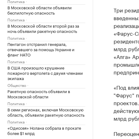
Политика
В Московской области объявили
Три резид
беспилотную опасность
введенны
Политика
реализац
В Московской области второй раз за
ночь объявили ракетную опасность
«Фарус-Си
Политика
резиденто
Пентагон отстранил генерала,
млрд руб
отвечавшего за помощь Украине и
фланг НАТО
«Алга» Ар
Политика
промышле
В США произошло крушение
предприни
пожарного вертолета с двумя членами
экипажа
Общество
«Под влия
Ракетную опасность объявили в
"Фарус" 
Московской области
проектов
Политика
В семи регионах, включая Московскую
действующ
область, объявили ракетную опасность
млрд рубл
Политика
«Одиссея» Нолана собрала в прокате
Переоцен
более $1 млрд