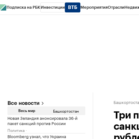
Подписка на РБК
Инвестиции
Мероприятия
Отрасли
Недви
РБК Курсы
РБК Life
Тренды
Визионеры
Национальные проекты
Горо
Спецпроекты СПб
Конференции СПб
Спецпроекты
Проверка конт
Башкортост
Все новости
Башкортостан
Весь мир
Три п
Новая Зеландия анонсировала 36-й
пакет санкций против России
санк
Политика
Bloomberg узнал, что Украина
рубл