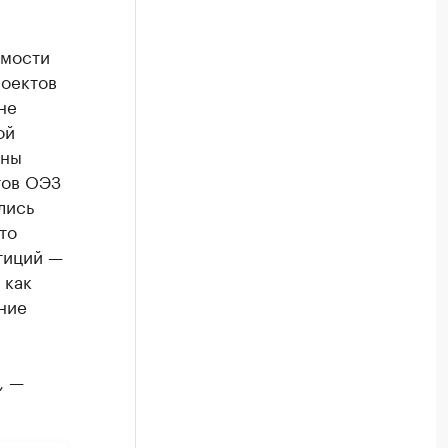
имости
оектов
не
ой
жны
тов ОЭЗ
лись
то
тиций —
 как
ние
, —