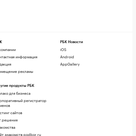
К
РБК Новости
компании
iOS
нтактная информация
Android
дакция
AppGallery
змещение рекламы
угие продукты РБК
лако для бизнеса
рпоративный регистратор
менов
стинг сайтов
г.решения
акомства
йт знакомств podbor.ru