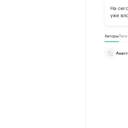
На сег
уже вло
Авторы
Теги
Анаст