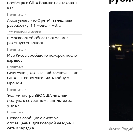
пообещала США больше не атаковать
КТК
Политика
Axios узнал, что OpenAI замедлила
разработку ИИ-модели Astra
Технологии и медиа
В Московской области отменили
ракетную опасность
Политика
Мэр Киева сообщил о пожарах после
взрывов
Политика
CNN узнал, как высший военачальник
США пытается закончить войну с
Ираном
Политика
Экс-министра ВВС США лишили
доступа к секретным данным из-за
утечки
Политика
Шуваев сообщил о системе
оповещения, для которой не нужны
сеть и зарядка
Фото: Радий