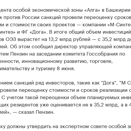
ента особой экономической зоны «Алга» в Башкирии 
х против России санкций провели переоценку сроко
ии и стоимости своих проектов — компании «М-Синте
нтез» и ФГ «Дога». В итоге общий объем инвестиций
в ОЭЗ вырастет на 13,2 млрд рублей — с 35,2 млрд д
лей. Об этом сообщил директор управляющей компа
тем Пензин на заседании комитета Госсобрания по
нности, инновационному развитию, торговле,
мательству и туризму 8 июня.
нием санкций ряд инвесторов, такие как "Дога", "М С
провели переоценку стоимости и сроков реализации 
. С учетом такой переоценки объем планируемых инв
их резидентов уже оценивается не в 35,2 млрд, а в 
ей», — сказал Пензин.
ку должны утвердить на экспертном совете особой з