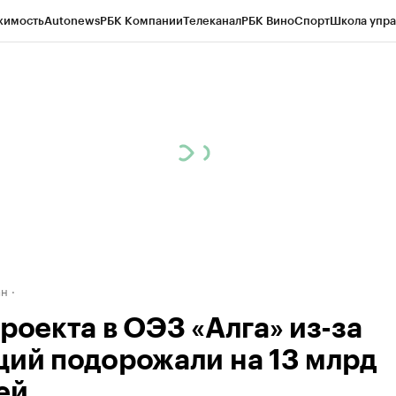
жимость
Autonews
РБК Компании
Телеканал
РБК Вино
Спорт
Школа упра
д
Стиль
Крипто
РБК Бизнес-среда
Дискуссионный клуб
Исследования
К
рагентов
Политика
Экономика
Бизнес
Технологии и медиа
Финансы
Рын
ан
роекта в ОЭЗ «Алга» из-за
ций подорожали на 13 млрд
ей