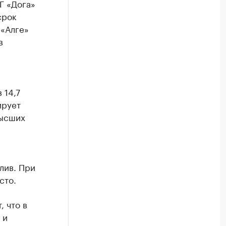
Г «Дога»
срок
 «Алге»
в
 14,7
ирует
высших
лив. При
сто.
 что в
 и