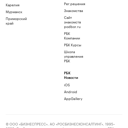
Рег.решения
Карелия
Знакомства
Мурманск
Сайт
Приморский
знакомств
край
podbor.ru
РБК
Компании
РБК Курсы
Школа
управления
РБК
РБК
Новости
iOS
Android
AppGallery
© ООО «БИЗНЕСПРЕСС», АО «РОСБИЗНЕСКОНСАЛТИНГ», 1995–