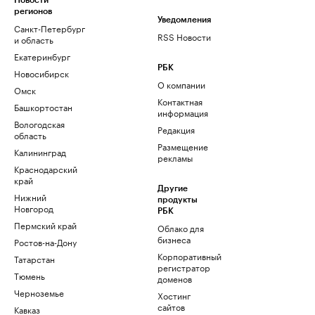
Новости
регионов
Уведомления
Санкт-Петербург
RSS Новости
и область
Екатеринбург
РБК
Новосибирск
О компании
Омск
Контактная
Башкортостан
информация
Вологодская
Редакция
область
Размещение
Калининград
рекламы
Краснодарский
край
Другие
Нижний
продукты
Новгород
РБК
Пермский край
Облако для
бизнеса
Ростов-на-Дону
Корпоративный
Татарстан
регистратор
Тюмень
доменов
Черноземье
Хостинг
сайтов
Кавказ